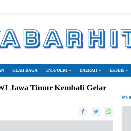
AN
OLAH RAGA
TNI-POLRI
DAERAH
EKSBIS
I Jawa Timur Kembali Gelar
PE