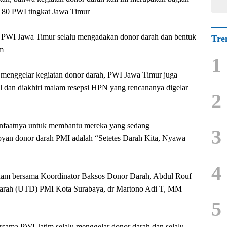
 80 PWI tingkat Jawa Timur
di PWI Jawa Timur selalu mengadakan donor darah dan bentuk
Tre
im
1
ah menggelar kegiatan donor darah, PWI Jawa Timur juga
al dan diakhiri malam resepsi HPN yang rencananya digelar
2
manfaatnya untuk membantu mereka yang sedang
3
an donor darah PMI adalah “Setetes Darah Kita, Nyawa
4
am bersama Koordinator Baksos Donor Darah, Abdul Rouf
 Darah (UTD) PMI Kota Surabaya, dr Martono Adi T, MM
5
sama PWI Jatim selalu menggelar donor darah dan selalu