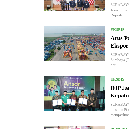
SURABAYA,K
Jawa Timur
Rupiah…
EKSBIS
Arus Pe
Ekspor
SURABAYA, 
Surabaya (T
peti…
EKSBIS
DJP Ja
Kepatu
SURABAYA, 
bersama Pi
memperlua