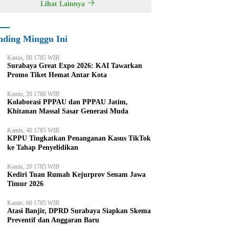
Lihat Lainnya
nding Minggu Ini
Kamis, 00 1785 WIB
Surabaya Great Expo 2026: KAI Tawarkan
Promo Tiket Hemat Antar Kota
Kamis, 20 1786 WIB
Kolaborasi PPPAU dan PPPAU Jatim,
Khitanan Massal Sasar Generasi Muda
Kamis, 40 1785 WIB
KPPU Tingkatkan Penanganan Kasus TikTok
ke Tahap Penyelidikan
Kamis, 20 1785 WIB
Kediri Tuan Rumah Kejurprov Senam Jawa
Timur 2026
Kamis, 60 1785 WIB
Atasi Banjir, DPRD Surabaya Siapkan Skema
Preventif dan Anggaran Baru