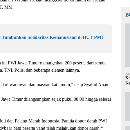
 T, MM.
B
t Tumbuhkan Solidaritas Kemanusiaan di HUT PMI
n ini PWI Jawa Timur menargetkan 200 peserta dari semua
ta, TNI, Polisi dan beberapa elemen lainnya.
Ka
KA
Ke
nnya dari wartawan dan masyarakat umum,” ucap Syaiful Anam
WI Jawa Timur dilangsungkan sejak pukul 08.00 hingga selesai
duli dan Palang Merah Indonesia. Panitia donor darah PWI
ybag) bagi peserta yang telah melakukan donor darah.*