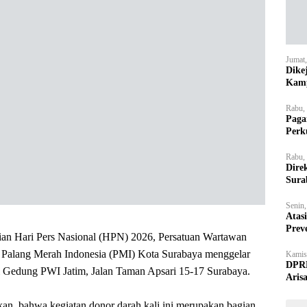
Jumat
Dike
Kamp
Rabu,
Paga
Perk
Rabu,
Dire
Sura
Senin
Atas
Prev
an Hari Pers Nasional (HPN) 2026, Persatuan Wartawan
a Palang Merah Indonesia (PMI) Kota Surabaya menggelar
Kamis
DPRD
di Gedung PWI Jatim, Jalan Taman Apsari 15-17 Surabaya.
Aris
an, bahwa kegiatan donor darah kali ini merupakan bagian