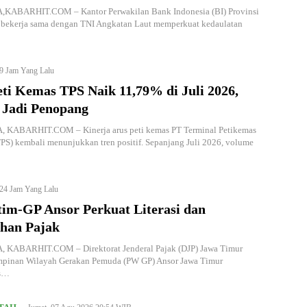
ABARHIT.COM – Kantor Perwakilan Bank Indonesia (BI) Provinsi
 bekerja sama dengan TNI Angkatan Laut memperkuat kedaulatan
9 Jam Yang Lalu
ti Kemas TPS Naik 11,79% di Juli 2026,
 Jadi Penopang
KABARHIT.COM – Kinerja arus peti kemas PT Terminal Petikemas
PS) kembali menunjukkan tren positif. Sepanjang Juli 2026, volume
24 Jam Yang Lalu
tim-GP Ansor Perkuat Literasi dan
han Pajak
KABARHIT.COM – Direktorat Jenderal Pajak (DJP) Jawa Timur
mpinan Wilayah Gerakan Pemuda (PW GP) Ansor Jawa Timur
s…