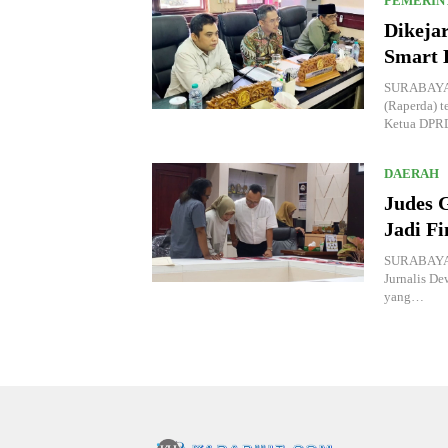
PEMERIN
Dikeja
Smart 
SURABAYA,
(Raperda) 
Ketua DP
DAERAH
Judes G
Jadi Fi
SURABAYA,
Jurnalis De
yang…