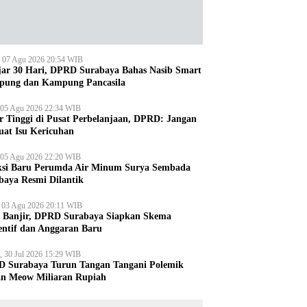
, 07 Agu 2026 20:54 WIB
jar 30 Hari, DPRD Surabaya Bahas Nasib Smart
ung dan Kampung Pancasila
 05 Agu 2026 22:34 WIB
r Tinggi di Pusat Perbelanjaan, DPRD: Jangan
uat Isu Kericuhan
 05 Agu 2026 22:20 WIB
ksi Baru Perumda Air Minum Surya Sembada
baya Resmi Dilantik
, 03 Agu 2026 20:11 WIB
i Banjir, DPRD Surabaya Siapkan Skema
entif dan Anggaran Baru
, 30 Jul 2026 15:29 WIB
 Surabaya Turun Tangan Tangani Polemik
an Meow Miliaran Rupiah