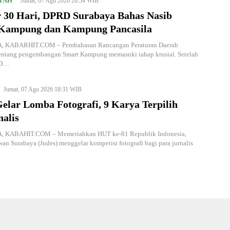
TAH
Jumat, 07 Agu 2026 20:54 WIB
r 30 Hari, DPRD Surabaya Bahas Nasib
Kampung dan Kampung Pancasila
 KABARHIT.COM – Pembahasan Rancangan Peraturan Daerah
tentang pengembangan Smart Kampung memasuki tahap krusial. Setelah
RD…
Jumat, 07 Agu 2026 18:31 WIB
elar Lomba Fotografi, 9 Karya Terpilih
nalis
 KABAHIT.COM – Memeriahkan HUT ke-81 Republik Indonesia,
wan Surabaya (Judes) menggelar kompetisi fotografi bagi para jurnalis