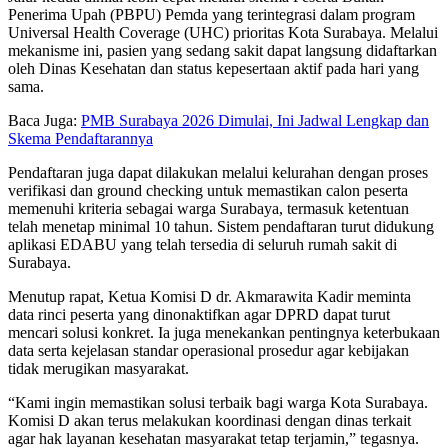
Penerima Upah (PBPU) Pemda yang terintegrasi dalam program
Universal Health Coverage (UHC) prioritas Kota Surabaya. Melalui
mekanisme ini, pasien yang sedang sakit dapat langsung didaftarkan
oleh Dinas Kesehatan dan status kepesertaan aktif pada hari yang
sama.
Baca Juga:
PMB Surabaya 2026 Dimulai, Ini Jadwal Lengkap dan
Skema Pendaftarannya
Pendaftaran juga dapat dilakukan melalui kelurahan dengan proses
verifikasi dan ground checking untuk memastikan calon peserta
memenuhi kriteria sebagai warga Surabaya, termasuk ketentuan
telah menetap minimal 10 tahun. Sistem pendaftaran turut didukung
aplikasi EDABU yang telah tersedia di seluruh rumah sakit di
Surabaya.
Menutup rapat, Ketua Komisi D dr. Akmarawita Kadir meminta
data rinci peserta yang dinonaktifkan agar DPRD dapat turut
mencari solusi konkret. Ia juga menekankan pentingnya keterbukaan
data serta kejelasan standar operasional prosedur agar kebijakan
tidak merugikan masyarakat.
“Kami ingin memastikan solusi terbaik bagi warga Kota Surabaya.
Komisi D akan terus melakukan koordinasi dengan dinas terkait
agar hak layanan kesehatan masyarakat tetap terjamin,” tegasnya.