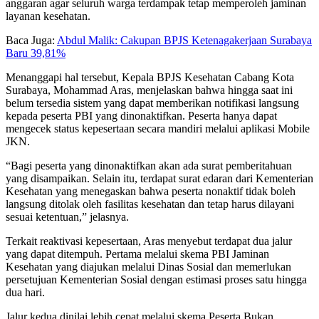
anggaran agar seluruh warga terdampak tetap memperoleh jaminan
layanan kesehatan.
Baca Juga:
Abdul Malik: Cakupan BPJS Ketenagakerjaan Surabaya
Baru 39,81%
Menanggapi hal tersebut, Kepala BPJS Kesehatan Cabang Kota
Surabaya, Mohammad Aras, menjelaskan bahwa hingga saat ini
belum tersedia sistem yang dapat memberikan notifikasi langsung
kepada peserta PBI yang dinonaktifkan. Peserta hanya dapat
mengecek status kepesertaan secara mandiri melalui aplikasi Mobile
JKN.
“Bagi peserta yang dinonaktifkan akan ada surat pemberitahuan
yang disampaikan. Selain itu, terdapat surat edaran dari Kementerian
Kesehatan yang menegaskan bahwa peserta nonaktif tidak boleh
langsung ditolak oleh fasilitas kesehatan dan tetap harus dilayani
sesuai ketentuan,” jelasnya.
Terkait reaktivasi kepesertaan, Aras menyebut terdapat dua jalur
yang dapat ditempuh. Pertama melalui skema PBI Jaminan
Kesehatan yang diajukan melalui Dinas Sosial dan memerlukan
persetujuan Kementerian Sosial dengan estimasi proses satu hingga
dua hari.
Jalur kedua dinilai lebih cepat melalui skema Peserta Bukan