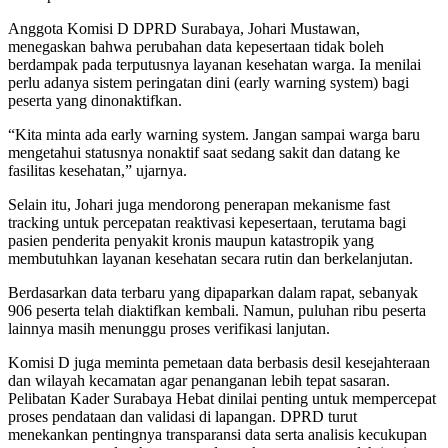
Anggota Komisi D DPRD Surabaya, Johari Mustawan,
menegaskan bahwa perubahan data kepesertaan tidak boleh
berdampak pada terputusnya layanan kesehatan warga. Ia menilai
perlu adanya sistem peringatan dini (early warning system) bagi
peserta yang dinonaktifkan.
“Kita minta ada early warning system. Jangan sampai warga baru
mengetahui statusnya nonaktif saat sedang sakit dan datang ke
fasilitas kesehatan,” ujarnya.
Selain itu, Johari juga mendorong penerapan mekanisme fast
tracking untuk percepatan reaktivasi kepesertaan, terutama bagi
pasien penderita penyakit kronis maupun katastropik yang
membutuhkan layanan kesehatan secara rutin dan berkelanjutan.
Berdasarkan data terbaru yang dipaparkan dalam rapat, sebanyak
906 peserta telah diaktifkan kembali. Namun, puluhan ribu peserta
lainnya masih menunggu proses verifikasi lanjutan.
Komisi D juga meminta pemetaan data berbasis desil kesejahteraan
dan wilayah kecamatan agar penanganan lebih tepat sasaran.
Pelibatan Kader Surabaya Hebat dinilai penting untuk mempercepat
proses pendataan dan validasi di lapangan. DPRD turut
menekankan pentingnya transparansi data serta analisis kecukupan