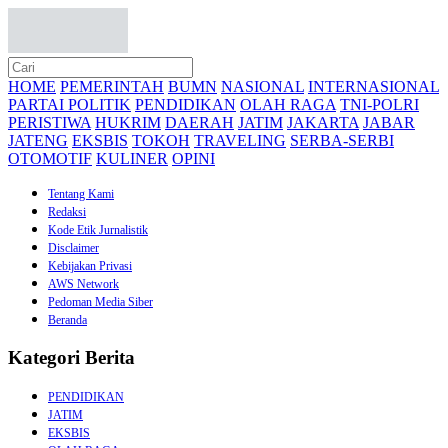
HOME
PEMERINTAH
BUMN
NASIONAL
INTERNASIONAL
PARTAI POLITIK
PENDIDIKAN
OLAH RAGA
TNI-POLRI
PERISTIWA
HUKRIM
DAERAH
JATIM
JAKARTA
JABAR
JATENG
EKSBIS
TOKOH
TRAVELING
SERBA-SERBI
OTOMOTIF
KULINER
OPINI
Tentang Kami
Redaksi
Kode Etik Jurnalistik
Disclaimer
Kebijakan Privasi
AWS Network
Pedoman Media Siber
Beranda
Kategori Berita
PENDIDIKAN
JATIM
EKSBIS