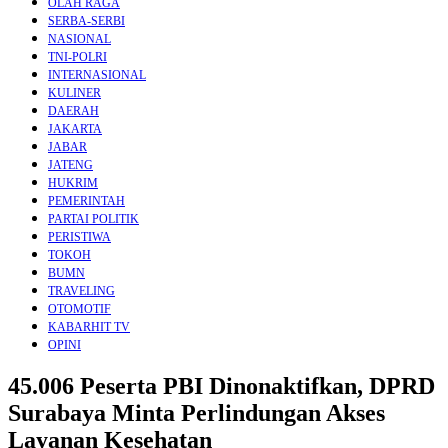
OLAH RAGA
SERBA-SERBI
NASIONAL
TNI-POLRI
INTERNASIONAL
KULINER
DAERAH
JAKARTA
JABAR
JATENG
HUKRIM
PEMERINTAH
PARTAI POLITIK
PERISTIWA
TOKOH
BUMN
TRAVELING
OTOMOTIF
KABARHIT TV
OPINI
45.006 Peserta PBI Dinonaktifkan, DPRD
Surabaya Minta Perlindungan Akses
Layanan Kesehatan