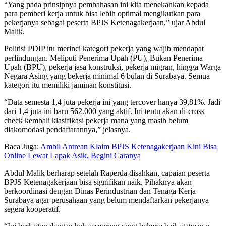
“Yang pada prinsipnya pembahasan ini kita menekankan kepada
para pemberi kerja untuk bisa lebih optimal mengikutkan para
pekerjanya sebagai peserta BPJS Ketenagakerjaan,” ujar Abdul
Malik.
Politisi PDIP itu merinci kategori pekerja yang wajib mendapat
perlindungan. Meliputi Penerima Upah (PU), Bukan Penerima
Upah (BPU), pekerja jasa konstruksi, pekerja migran, hingga Warga
Negara Asing yang bekerja minimal 6 bulan di Surabaya. Semua
kategori itu memiliki jaminan konstitusi.
“Data semesta 1,4 juta pekerja ini yang tercover hanya 39,81%. Jadi
dari 1,4 juta ini baru 562.000 yang aktif. Ini tentu akan di-cross
check kembali klasifikasi pekerja mana yang masih belum
diakomodasi pendaftarannya,” jelasnya.
Baca Juga:
Ambil Antrean Klaim BPJS Ketenagakerjaan Kini Bisa
Online Lewat Lapak Asik, Begini Caranya
Abdul Malik berharap setelah Raperda disahkan, capaian peserta
BPJS Ketenagakerjaan bisa signifikan naik. Pihaknya akan
berkoordinasi dengan Dinas Perindustrian dan Tenaga Kerja
Surabaya agar perusahaan yang belum mendaftarkan pekerjanya
segera kooperatif.