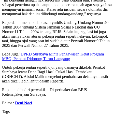
“Ini berkaitan dengan hak seseorang yang bekerja baik statusnya
sebagai penerima upah ataupun non penerima upah agar supaya bisa
mempunyai jaminan sosial. Kalau ada insiden, secara otomatis dia
mempunyai hak dan itu dilindungi undang-undang,” tegasnya.
Raperda ini memiliki landasan yuridis Undang-Undang Nomor 40
Tahun 2004 tentang Sistem Jaminan Sosial Nasional dan UU
Nomor 11 Tahun 2004 tentang BPJS. Selain itu, regulasi ini juga
akan menyatukan aturan pekerja rentan seperti nelayan, kelompok
tani, hingga ojol yang saat ini sudah diatur Perwali Nomor 9 Tahun
2025 dan Perwali Nomor 27 Tahun 2025.
Baca Juga:
DPRD Surabaya Minta Pengawasan Ketat Program
MBG, Pemkot Didorong Turun Langsung
Untuk pekerja rentan seperti ojol yang dananya dikelola Pemkot
Surabaya lewat Dana Bagi Hasil Cukai Hasil Tembakau
(DBHCHT), Abdul Malik menyebut pembahasan detailnya masih
akan dikaji lebih lanjut dalam Raperda.
Rapat ini dihadiri perwakilan Disperinaker dan BPJS
Ketenagakerjaan Surabaya.
Editor :
Deni Noel
Tags