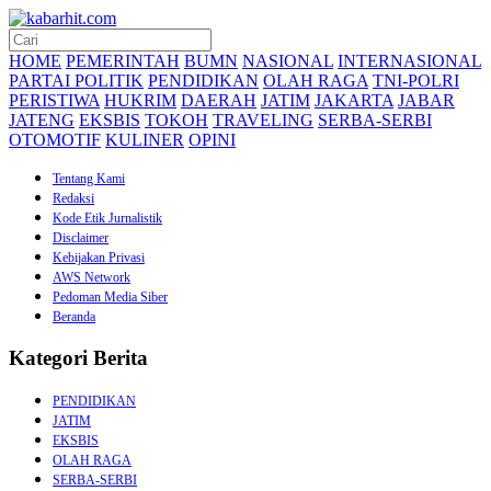
HOME
PEMERINTAH
BUMN
NASIONAL
INTERNASIONAL
PARTAI POLITIK
PENDIDIKAN
OLAH RAGA
TNI-POLRI
PERISTIWA
HUKRIM
DAERAH
JATIM
JAKARTA
JABAR
JATENG
EKSBIS
TOKOH
TRAVELING
SERBA-SERBI
OTOMOTIF
KULINER
OPINI
Tentang Kami
Redaksi
Kode Etik Jurnalistik
Disclaimer
Kebijakan Privasi
AWS Network
Pedoman Media Siber
Beranda
Kategori Berita
PENDIDIKAN
JATIM
EKSBIS
OLAH RAGA
SERBA-SERBI