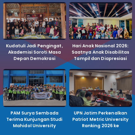
Kudatuli Jadi Pengingat,
Hari Anak Nasional 2026:
Akademisi Soroti Masa
Saatnya Anak Disabilitas
Depan Demokrasi
Tampil dan Diapresiasi
Indonesia
PAM Surya Sembada
UPN Jatim Perkenalkan
Terima Kunjungan Studi
Patriot Metric University
Mahidol University
Ranking 2026 ke
Perguruan Tinggi