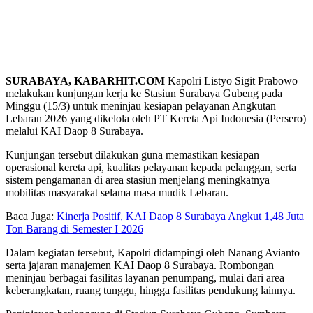
SURABAYA, KABARHIT.COM
Kapolri Listyo Sigit Prabowo
melakukan kunjungan kerja ke Stasiun Surabaya Gubeng pada
Minggu (15/3) untuk meninjau kesiapan pelayanan Angkutan
Lebaran 2026 yang dikelola oleh PT Kereta Api Indonesia (Persero)
melalui KAI Daop 8 Surabaya.
Kunjungan tersebut dilakukan guna memastikan kesiapan
operasional kereta api, kualitas pelayanan kepada pelanggan, serta
sistem pengamanan di area stasiun menjelang meningkatnya
mobilitas masyarakat selama masa mudik Lebaran.
Baca Juga:
Kinerja Positif, KAI Daop 8 Surabaya Angkut 1,48 Juta
Ton Barang di Semester I 2026
Dalam kegiatan tersebut, Kapolri didampingi oleh Nanang Avianto
serta jajaran manajemen KAI Daop 8 Surabaya. Rombongan
meninjau berbagai fasilitas layanan penumpang, mulai dari area
keberangkatan, ruang tunggu, hingga fasilitas pendukung lainnya.