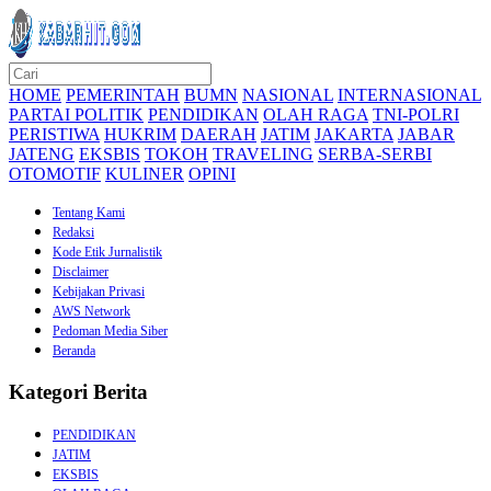
HOME
PEMERINTAH
BUMN
NASIONAL
INTERNASIONAL
PARTAI POLITIK
PENDIDIKAN
OLAH RAGA
TNI-POLRI
PERISTIWA
HUKRIM
DAERAH
JATIM
JAKARTA
JABAR
JATENG
EKSBIS
TOKOH
TRAVELING
SERBA-SERBI
OTOMOTIF
KULINER
OPINI
Tentang Kami
Redaksi
Kode Etik Jurnalistik
Disclaimer
Kebijakan Privasi
AWS Network
Pedoman Media Siber
Beranda
Kategori Berita
PENDIDIKAN
JATIM
EKSBIS