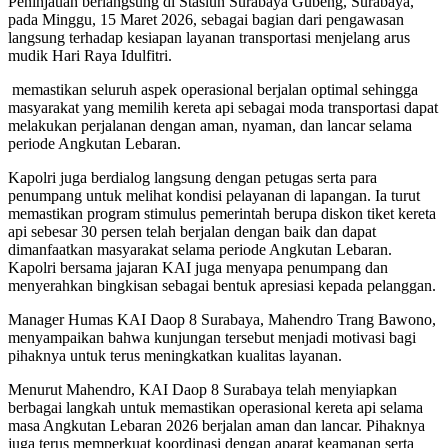
Peninjauan berlangsung di Stasiun Surabaya Gubeng, Surabaya,
pada Minggu, 15 Maret 2026, sebagai bagian dari pengawasan
langsung terhadap kesiapan layanan transportasi menjelang arus
mudik Hari Raya Idulfitri.
memastikan seluruh aspek operasional berjalan optimal sehingga
masyarakat yang memilih kereta api sebagai moda transportasi dapat
melakukan perjalanan dengan aman, nyaman, dan lancar selama
periode Angkutan Lebaran.
Kapolri juga berdialog langsung dengan petugas serta para
penumpang untuk melihat kondisi pelayanan di lapangan. Ia turut
memastikan program stimulus pemerintah berupa diskon tiket kereta
api sebesar 30 persen telah berjalan dengan baik dan dapat
dimanfaatkan masyarakat selama periode Angkutan Lebaran.
Kapolri bersama jajaran KAI juga menyapa penumpang dan
menyerahkan bingkisan sebagai bentuk apresiasi kepada pelanggan.
Manager Humas KAI Daop 8 Surabaya, Mahendro Trang Bawono,
menyampaikan bahwa kunjungan tersebut menjadi motivasi bagi
pihaknya untuk terus meningkatkan kualitas layanan.
Menurut Mahendro, KAI Daop 8 Surabaya telah menyiapkan
berbagai langkah untuk memastikan operasional kereta api selama
masa Angkutan Lebaran 2026 berjalan aman dan lancar. Pihaknya
juga terus memperkuat koordinasi dengan aparat keamanan serta