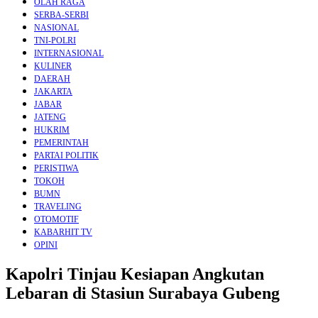
OLAH RAGA
SERBA-SERBI
NASIONAL
TNI-POLRI
INTERNASIONAL
KULINER
DAERAH
JAKARTA
JABAR
JATENG
HUKRIM
PEMERINTAH
PARTAI POLITIK
PERISTIWA
TOKOH
BUMN
TRAVELING
OTOMOTIF
KABARHIT TV
OPINI
Kapolri Tinjau Kesiapan Angkutan
Lebaran di Stasiun Surabaya Gubeng