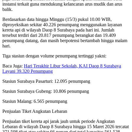
instansi terkait guna mendukung kelancaran arus mudik dan arus
balik.
Berdasarkan data hingga Minggu (15/3) pukul 10.00 WIB,
diproyeksikan sekitar 40.226 penumpang menggunakan layanan
kereta api di wilayah Daop 8 Surabaya pada hari ini. Jumlah
tersebut terdiri dari 20.817 penumpang berangkat dan 19.409
penumpang datang, dan masih berpotensi bertambah hingga malam
hari.
Tiga stasiun dengan volume penumpang tertinggi yakni:
Baca Juga:
Hari Terakhir Libur Sekolah, KAI Daop 8 Surabaya
Layani 39.320 Penumpang
Stasiun Surabaya Pasarturi: 12.095 penumpang
Stasiun Surabaya Gubeng: 10.806 penumpang
Stasiun Malang: 6.565 penumpang
Penjualan Tiket Angkutan Lebaran
Penjualan tiket kereta api jarak jauh untuk periode Angkutan
Lebaran di wilayah Daop 8 Surabaya hingga 15 Maret 2026 tercatat
371.598 tiket atau sekitar 66 persen dari total kapasitas 561.528