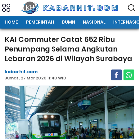
HOME
PEMERINTAH
BUMN
NASIONAL
INTERNASI
KAI Commuter Catat 652 Ribu
Penumpang Selama Angkutan
Lebaran 2026 di Wilayah Surabaya
kabarhit.com
Jumat, 27 Mar 2026 11:48 WIB