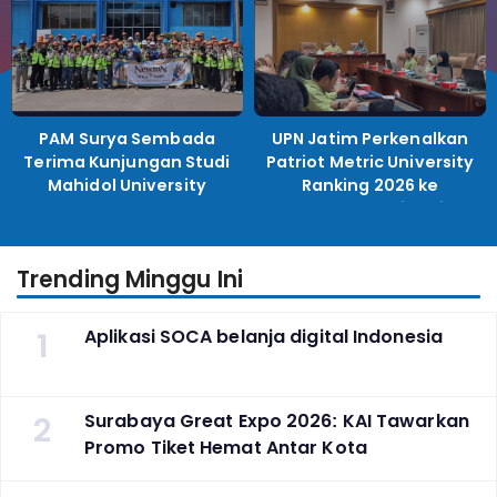
PAM Surya Sembada
UPN Jatim Perkenalkan
Terima Kunjungan Studi
Patriot Metric University
Mahidol University
Ranking 2026 ke
Perguruan Tinggi
Indonesia
Trending Minggu Ini
1
Aplikasi SOCA belanja digital Indonesia
2
Surabaya Great Expo 2026: KAI Tawarkan
Promo Tiket Hemat Antar Kota