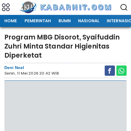
HOME
PEMERINTAH
BUMN
NASIONAL
INTERNASI
Program MBG Disorot, Syaifuddin
Zuhri Minta Standar Higienitas
Diperketat
Deni Noel
Senin, 11 Mei 2026 20:42 WIB