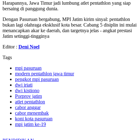
Harapannya, Jawa Timur jadi lumbung atlet pentathlon yang siap
bersaing di panggung dunia.
Dengan Pasuruan bergabung, MPI Jatim kirim sinyal: pentathlon
bukan lagi olahraga eksklusif kota besar. Cabang 5 disiplin ini mulai
menancapkan akar ke daerah, dan targetnya jelas - angkat prestasi
Jatim setinggi-tingginya
Editor :
Deni Noel
Tags
mpi pasuruan
modern pentathlon jawa timur
pengkot mpi pasuruan
dwi iriati
dwi kistiono
Porprov jatim
atlet pentathlon
cabor anggar
cabor menembak
koni kota pasuruan
mpi jatim ke-19