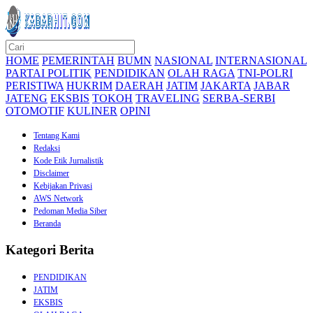
HOME
PEMERINTAH
BUMN
NASIONAL
INTERNASIONAL
PARTAI POLITIK
PENDIDIKAN
OLAH RAGA
TNI-POLRI
PERISTIWA
HUKRIM
DAERAH
JATIM
JAKARTA
JABAR
JATENG
EKSBIS
TOKOH
TRAVELING
SERBA-SERBI
OTOMOTIF
KULINER
OPINI
Tentang Kami
Redaksi
Kode Etik Jurnalistik
Disclaimer
Kebijakan Privasi
AWS Network
Pedoman Media Siber
Beranda
Kategori Berita
PENDIDIKAN
JATIM
EKSBIS