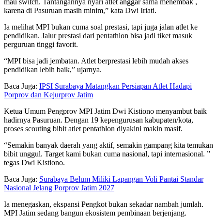
mau switch. Tantangannya nyari atlet anggar sama menembak ,
karena di Pasuruan masih minim,” kata Dwi Iriati.
Ia melihat MPI bukan cuma soal prestasi, tapi juga jalan atlet ke
pendidikan. Jalur prestasi dari pentathlon bisa jadi tiket masuk
perguruan tinggi favorit.
“MPI bisa jadi jembatan. Atlet berprestasi lebih mudah akses
pendidikan lebih baik,” ujarnya.
Baca Juga:
IPSI Surabaya Matangkan Persiapan Atlet Hadapi
Porprov dan Kejurprov Jatim
Ketua Umum Pengprov MPI Jatim Dwi Kistiono menyambut baik
hadirnya Pasuruan. Dengan 19 kepengurusan kabupaten/kota,
proses scouting bibit atlet pentathlon diyakini makin masif.
“Semakin banyak daerah yang aktif, semakin gampang kita temukan
bibit unggul. Target kami bukan cuma nasional, tapi internasional. ”
tegas Dwi Kistiono.
Baca Juga:
Surabaya Belum Miliki Lapangan Voli Pantai Standar
Nasional Jelang Porprov Jatim 2027
Ia menegaskan, ekspansi Pengkot bukan sekadar nambah jumlah.
MPI Jatim sedang bangun ekosistem pembinaan berjenjang.