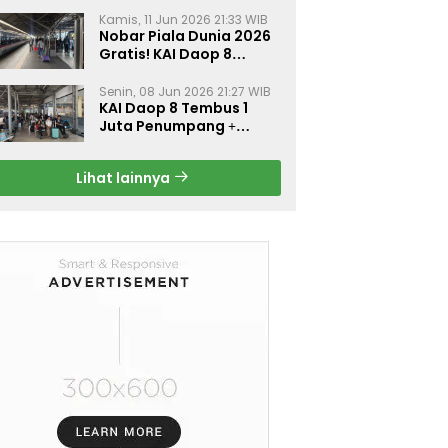
Kamis, 11 Jun 2026 21:33 WIB
Nobar Piala Dunia 2026
Gratis! KAI Daop 8
Surabaya Pasang Layar
Besar di 5 Stasiun Ini
Senin, 08 Jun 2026 21:27 WIB
KAI Daop 8 Tembus 1
Juta Penumpang +
Diskon 30% Liburan
Sekolah
Lihat lainnya