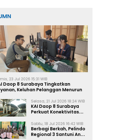
UMN
mis, 23 Jul 2026 15:31 WIB
AI Daop 8 Surabaya Tingkatkan
ayanan, Keluhan Pelanggan Menurun
Selasa, 21 Jul 2026 18:24 WIB
KAI Daop 8 Surabaya
Perkuat Konektivitas
Transportasi
Terintegrasi di Jawa
Sabtu, 18 Jul 2026 16:42 WIB
Timur
Berbagi Berkah, Pelindo
Regional 3 Santuni Anak
Yatim di Tanjung Perak