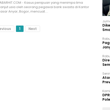
ABARHIT.COM – Kasus penipuan yang menimpa lima
anjut usia oleh seorang pegawai bank swasta di Kantor
asar Anyar, Bogor, mencuat…
Juma
Dik
evious
1
Next
Sma
Rabu
Paga
Jan
Rabu
Dir
Sem
Senin
Ata
Pre
Kami
DPR
Pol