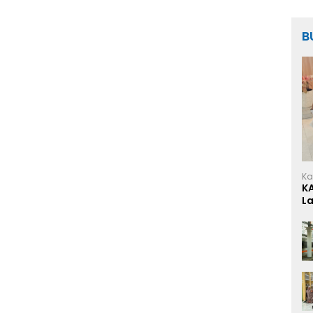
B
Ka
K
L