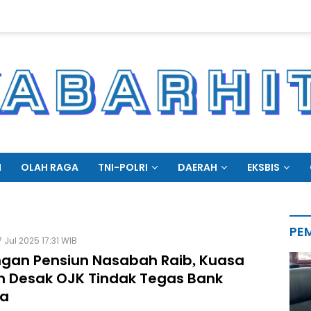
N
OLAH RAGA
TNI-POLRI
DAERAH
EKSBIS
PE
 Jul 2025 17:31 WIB
gan Pensiun Nasabah Raib, Kuasa
 Desak OJK Tindak Tegas Bank
a