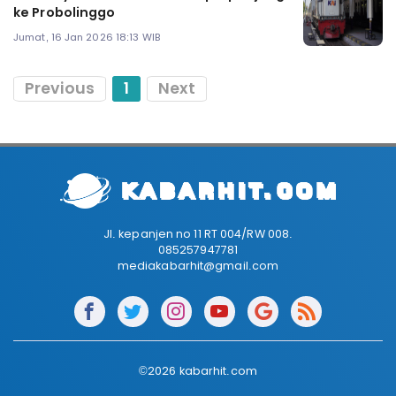
ke Probolinggo
Jumat, 16 Jan 2026 18:13 WIB
Previous
1
Next
Jl. kepanjen no 11 RT 004/RW 008.
085257947781
mediakabarhit@gmail.com
©2026 kabarhit.com