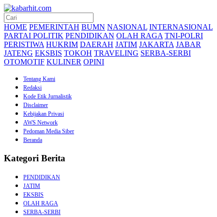
HOME
PEMERINTAH
BUMN
NASIONAL
INTERNASIONAL
PARTAI POLITIK
PENDIDIKAN
OLAH RAGA
TNI-POLRI
PERISTIWA
HUKRIM
DAERAH
JATIM
JAKARTA
JABAR
JATENG
EKSBIS
TOKOH
TRAVELING
SERBA-SERBI
OTOMOTIF
KULINER
OPINI
Tentang Kami
Redaksi
Kode Etik Jurnalistik
Disclaimer
Kebijakan Privasi
AWS Network
Pedoman Media Siber
Beranda
Kategori Berita
PENDIDIKAN
JATIM
EKSBIS
OLAH RAGA
SERBA-SERBI