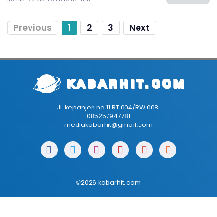
Previous
1
2
3
Next
Jl. kepanjen no 11 RT 004/RW 008.
085257947781
mediakabarhit@gmail.com
©2026 kabarhit.com