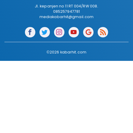
Jl. kepanjen no 11 RT 004/RW 008.
085257947781
mediakabarhit@gmail.com
©2026 kabarhit.com