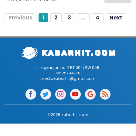
Previous
1
2
3
...
4
Next
Jl. kepanjen no 11 RT 004/RW 008.
085257947781
mediakabarhit@gmail.com
©2026 kabarhit.com