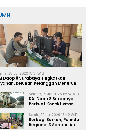
UMN
mis, 23 Jul 2026 15:31 WIB
AI Daop 8 Surabaya Tingkatkan
ayanan, Keluhan Pelanggan Menurun
Selasa, 21 Jul 2026 18:24 WIB
KAI Daop 8 Surabaya
Perkuat Konektivitas
Transportasi
Terintegrasi di Jawa
Sabtu, 18 Jul 2026 16:42 WIB
Timur
Berbagi Berkah, Pelindo
Regional 3 Santuni Anak
Yatim di Tanjung Perak