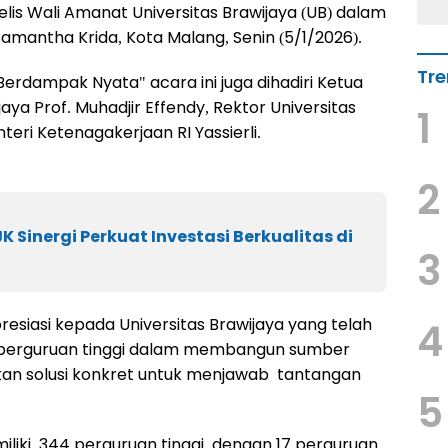
lis Wali Amanat Universitas Brawijaya (UB) dalam
Samantha Krida, Kota Malang, Senin (5/1/2026).
Tre
dampak Nyata" acara ini juga dihadiri Ketua
aya Prof. Muhadjir Effendy, Rektor Universitas
1
teri Ketenagakerjaan RI Yassierli.
2
K Sinergi Perkuat Investasi Berkualitas di
3
siasi kepada Universitas Brawijaya yang telah
4
 perguruan tinggi dalam membangun sumber
an solusi konkret untuk menjawab tantangan
5
miliki 344 perguruan tinggi, dengan 17 perguruan