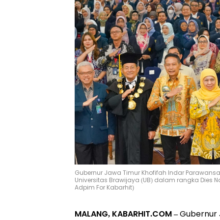
Gubernur Jawa Timur Khofifah Indar Parawansa
Universitas Brawijaya (UB) dalam rangka Dies N
Adpim For Kabarhit)
MALANG, KABARHIT.COM –
Gubernur 