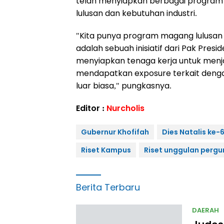
telah menyiapkan berbagai program 
lulusan dan kebutuhan industri.
"Kita punya program magang lulusan p
adalah sebuah inisiatif dari Pak Presid
menyiapkan tenaga kerja untuk menja
mendapatkan exposure terkait dengan
luar biasa," pungkasnya.
Editor :
Nurcholis
Gubernur Khofifah
Dies Natalis ke-
Riset Kampus
Riset unggulan pergu
Berita Terbaru
DAERAH