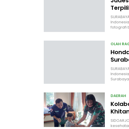
Judes
Terpil
SURABAYA
Indonesia
fotografi
OLAH RA
Honda
Surab
SURABAYA.
Indonesia
Surabaya
DAERAH
Kolab
Khita
SIDOARJO
kesehatan