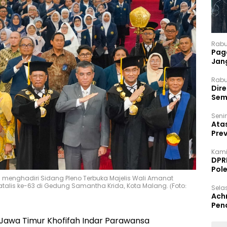
Rabu
Paga
Jan
Rabu
Dir
Sem
Senin
Ata
Pre
Kami
DPR
Pol
 menghadiri Sidang Pleno Terbuka Majelis Wali Amanat
atalis ke-63 di Gedung Samantha Krida, Kota Malang. (Foto:
Selas
Ach
Pen
Jawa Timur Khofifah Indar Parawansa