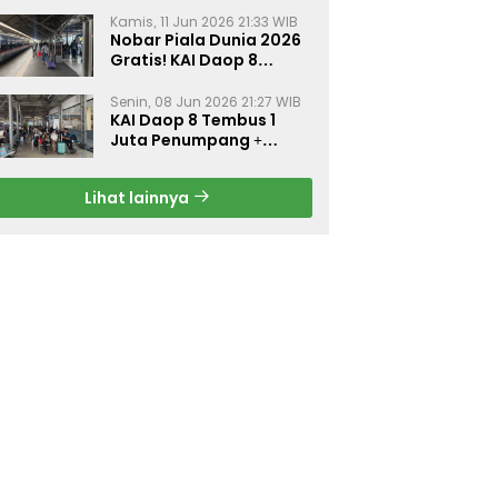
Kamis, 11 Jun 2026 21:33 WIB
Nobar Piala Dunia 2026
Gratis! KAI Daop 8
Surabaya Pasang Layar
Besar di 5 Stasiun Ini
Senin, 08 Jun 2026 21:27 WIB
KAI Daop 8 Tembus 1
Juta Penumpang +
Diskon 30% Liburan
Sekolah
Lihat lainnya