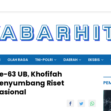
N
OLAH RAGA
TNI-POLRI
DAERAH
EKSBIS
ke-63 UB, Khofifah
Penyumbang Riset
PE
Nasional