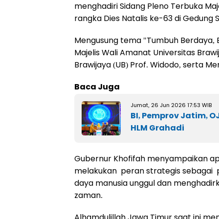
menghadiri Sidang Pleno Terbuka Maje
rangka Dies Natalis ke-63 di Gedung 
Mengusung tema "Tumbuh Berdaya, Ber
Majelis Wali Amanat Universitas Brawij
Brawijaya (UB) Prof. Widodo, serta Men
Baca Juga
Jumat, 26 Jun 2026 17:53 WIB
BI, Pemprov Jatim, OJ
HLM Grahadi
Gubernur Khofifah menyampaikan apre
melakukan peran strategis sebagai
daya manusia unggul dan menghadirk
zaman.
Alhamdulillah Jawa Timur saat ini me