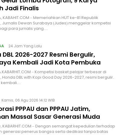
 Gelar Lomba Fotografi, 9 Karya
ih Jadi Finalis
, KABAHIT.COM – Memeriahkan HUT ke-81 Republik
, Jurnalis Dewan Surabaya (Judes) menggelar kompetisi
 bagi para jurnalis yang…
GA
24 Jam Yang Lalu
 DBL 2026-2027 Resmi Bergulir,
aya Kembali Jadi Kota Pembuka
KABARHIT.COM – Kompetisi basket pelajar terbesar di
, Honda DBL with Kopi Good Day 2026-2027, resmi bergulir.
 kembali…
Kamis, 06 Agu 2026 14:12 WIB
orasi PPPAU dan PPPAU Jatim,
nan Massal Sasar Generasi Muda
, KABARHIT.COM – Dengan semangat kepedulian terhadap
 generasi penerus bangsa serta dedikasi tanpa batas