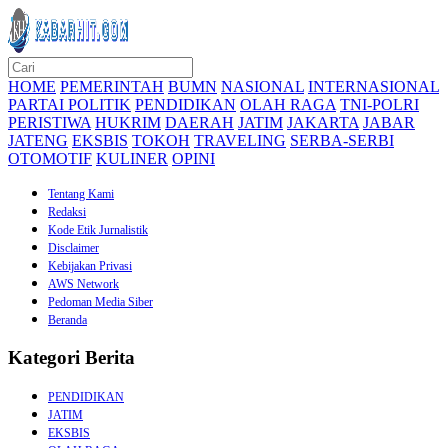
HOME
PEMERINTAH
BUMN
NASIONAL
INTERNASIONAL
PARTAI POLITIK
PENDIDIKAN
OLAH RAGA
TNI-POLRI
PERISTIWA
HUKRIM
DAERAH
JATIM
JAKARTA
JABAR
JATENG
EKSBIS
TOKOH
TRAVELING
SERBA-SERBI
OTOMOTIF
KULINER
OPINI
Tentang Kami
Redaksi
Kode Etik Jurnalistik
Disclaimer
Kebijakan Privasi
AWS Network
Pedoman Media Siber
Beranda
Kategori Berita
PENDIDIKAN
JATIM
EKSBIS