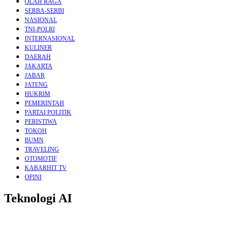
OLAH RAGA
SERBA-SERBI
NASIONAL
TNI-POLRI
INTERNASIONAL
KULINER
DAERAH
JAKARTA
JABAR
JATENG
HUKRIM
PEMERINTAH
PARTAI POLITIK
PERISTIWA
TOKOH
BUMN
TRAVELING
OTOMOTIF
KABARHIT TV
OPINI
Teknologi AI