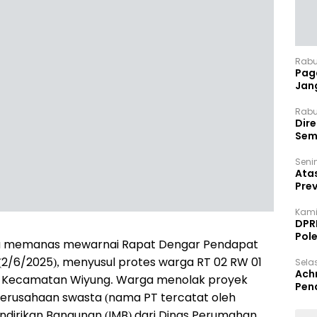
Rabu
Paga
Jan
Rabu
Dir
Sem
Senin
Ata
Pre
Kami
DPR
Pol
a memanas mewarnai Rapat Dengar Pendapat
(2/6/2025), menyusul protes warga RT 02 RW 01
Selas
Ach
, Kecamatan Wiyung. Warga menolak proyek
Pen
erusahaan swasta (nama PT tercatat oleh
Mendirikan Bangunan (IMB) dari Dinas Perumahan