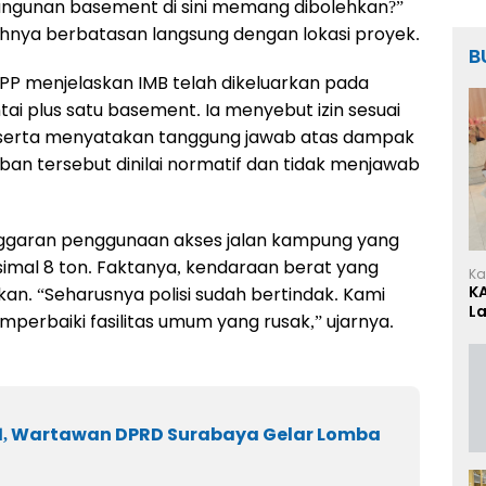
ngunan basement di sini memang dibolehkan?”
hnya berbatasan langsung dengan lokasi proyek.
B
KPP menjelaskan IMB telah dikeluarkan pada
i plus satu basement. Ia menyebut izin sesuai
 serta menyatakan tanggung jawab atas dampak
n tersebut dinilai normatif dan tidak menjawab
nggaran penggunaan akses jalan kampung yang
simal 8 ton. Faktanya, kendaraan berat yang
Ka
K
an. “Seharusnya polisi sudah bertindak. Kami
L
erbaiki fasilitas umum yang rusak,” ujarnya.
1, Wartawan DPRD Surabaya Gelar Lomba