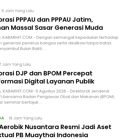
5 Jam Yang Lalu
orasi PPPAU dan PPPAU Jatim,
nan Massal Sasar Generasi Muda
, KABARHIT.COM – Dengan semangat kepedulian terhadap
 generasi penerus bangsa serta dedikasi tanpa batas
nyambut Bulan Bakti…
7 Jam Yang Lalu
orasi DJP dan BPOM Percepat
ormasi Digital Layanan Publik
 KABARHIT.COM- 5 Agustus 2026 – Direktorat Jenderal
JP) bersama Badan Pengawas Obat dan Makanan (BPOM)
r seminar bertajuk…
GA
19 Jam Yang Lalu
Aerobik Nusantara Resmi Jadi Aset
ktual PB Muaythai Indonesia