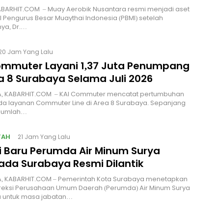
ABARHIT.COM – Muay Aerobik Nusantara resmi menjadi aset
al Pengurus Besar Muaythai Indonesia (PBMI) setelah
ya, Dr.…
20 Jam Yang Lalu
ommuter Layani 1,37 Juta Penumpang
ea 8 Surabaya Selama Juli 2026
, KABARHIT.COM – KAI Commuter mencatat pertumbuhan
ada layanan Commuter Line di Area 8 Surabaya. Sepanjang
, jumlah…
TAH
21 Jam Yang Lalu
si Baru Perumda Air Minum Surya
da Surabaya Resmi Dilantik
, KABARHIT.COM – Pemerintah Kota Surabaya menetapkan
ireksi Perusahaan Umum Daerah (Perumda) Air Minum Surya
untuk masa jabatan…