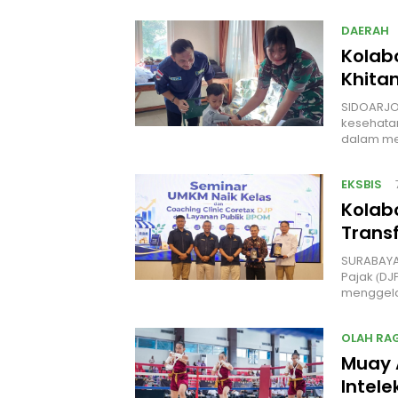
DAERAH
Kolab
Khita
SIDOARJO
kesehatan
dalam me
EKSBIS
Kolab
Transf
SURABAYA,
Pajak (D
menggela
OLAH RA
Muay 
Intele