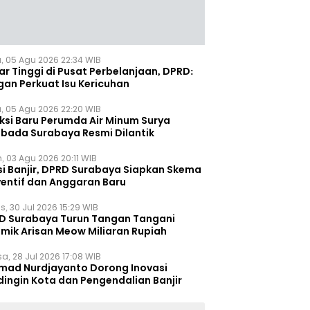
, 05 Agu 2026 22:34 WIB
r Tinggi di Pusat Perbelanjaan, DPRD:
gan Perkuat Isu Kericuhan
, 05 Agu 2026 22:20 WIB
eksi Baru Perumda Air Minum Surya
bada Surabaya Resmi Dilantik
, 03 Agu 2026 20:11 WIB
si Banjir, DPRD Surabaya Siapkan Skema
ventif dan Anggaran Baru
s, 30 Jul 2026 15:29 WIB
D Surabaya Turun Tangan Tangani
emik Arisan Meow Miliaran Rupiah
a, 28 Jul 2026 17:08 WIB
mad Nurdjayanto Dorong Inovasi
dingin Kota dan Pengendalian Banjir