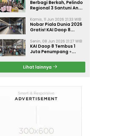
Berbagi Berkah, Pelindo
Regional 3 Santuni Anak
Yatim di Tanjung Perak
Kamis, 11 Jun 2026 21:33 WIB
Nobar Piala Dunia 2026
Gratis! KAI Daop 8
Surabaya Pasang Layar
Besar di 5 Stasiun Ini
Senin, 08 Jun 2026 21:27 WIB
KAI Daop 8 Tembus 1
Juta Penumpang +
Diskon 30% Liburan
Sekolah
Lihat lainnya