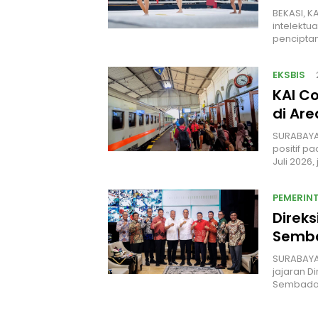
BEKASI, K
intelektu
penciptan
EKSBIS
KAI C
di Ar
SURABAYA
positif p
Juli 2026
PEMERIN
Direk
Semba
SURABAYA
jajaran D
Sembada 