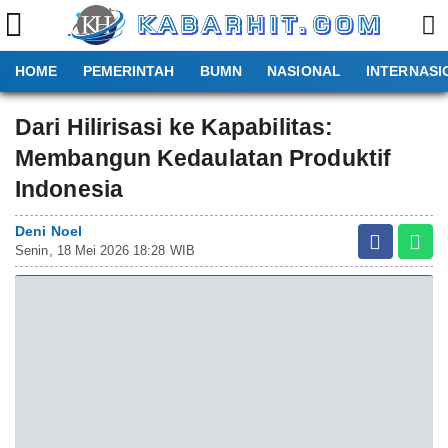
HOME
PEMERINTAH
BUMN
NASIONAL
INTERNASI
Dari Hilirisasi ke Kapabilitas:
Membangun Kedaulatan Produktif
Indonesia
Deni Noel
Senin, 18 Mei 2026 18:28 WIB