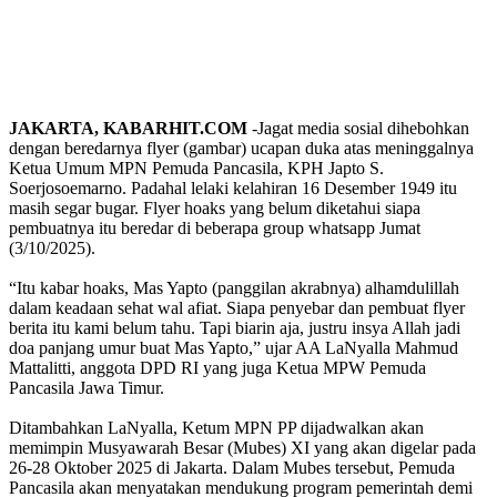
JAKARTA, KABARHIT.COM
-Jagat media sosial dihebohkan
dengan beredarnya flyer (gambar) ucapan duka atas meninggalnya
Ketua Umum MPN Pemuda Pancasila, KPH Japto S.
Soerjosoemarno. Padahal lelaki kelahiran 16 Desember 1949 itu
masih segar bugar. Flyer hoaks yang belum diketahui siapa
pembuatnya itu beredar di beberapa group whatsapp Jumat
(3/10/2025).
“Itu kabar hoaks, Mas Yapto (panggilan akrabnya) alhamdulillah
dalam keadaan sehat wal afiat. Siapa penyebar dan pembuat flyer
berita itu kami belum tahu. Tapi biarin aja, justru insya Allah jadi
doa panjang umur buat Mas Yapto,” ujar AA LaNyalla Mahmud
Mattalitti, anggota DPD RI yang juga Ketua MPW Pemuda
Pancasila Jawa Timur.
Ditambahkan LaNyalla, Ketum MPN PP dijadwalkan akan
memimpin Musyawarah Besar (Mubes) XI yang akan digelar pada
26-28 Oktober 2025 di Jakarta. Dalam Mubes tersebut, Pemuda
Pancasila akan menyatakan mendukung program pemerintah demi