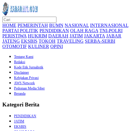
HOME
PEMERINTAH
BUMN
NASIONAL
INTERNASIONAL
PARTAI POLITIK
PENDIDIKAN
OLAH RAGA
TNI-POLRI
PERISTIWA
HUKRIM
DAERAH
JATIM
JAKARTA
JABAR
JATENG
EKSBIS
TOKOH
TRAVELING
SERBA-SERBI
OTOMOTIF
KULINER
OPINI
Tentang Kami
Redaksi
Kode Etik Jurnalistik
Disclaimer
Kebijakan Privasi
AWS Network
Pedoman Media Siber
Beranda
Kategori Berita
PENDIDIKAN
JATIM
EKSBIS