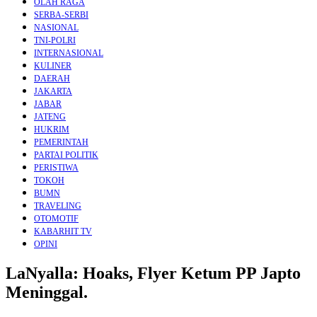
OLAH RAGA
SERBA-SERBI
NASIONAL
TNI-POLRI
INTERNASIONAL
KULINER
DAERAH
JAKARTA
JABAR
JATENG
HUKRIM
PEMERINTAH
PARTAI POLITIK
PERISTIWA
TOKOH
BUMN
TRAVELING
OTOMOTIF
KABARHIT TV
OPINI
LaNyalla: Hoaks, Flyer Ketum PP Japto
Meninggal.