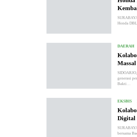
Honda 
Kembal
SURABAYA.K
Honda DBL 
DAERAH
Kolabo
Massal
SIDOARJO, 
generasi pe
Bakti…
EKSBIS
Kolabo
Digital
SURABAYA, 
bersama Ba