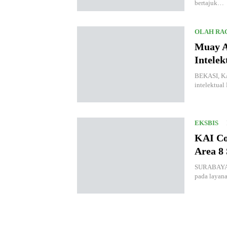
bertajuk…
OLAH RA
Muay A
Intele
BEKASI, KA
intelektual
EKSBIS
KAI Co
Area 8
SURABAYA,
pada layan