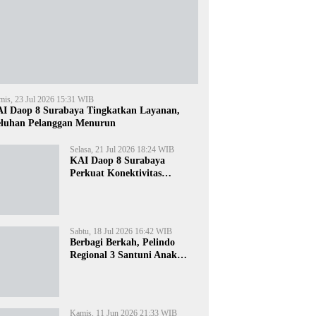
mis, 23 Jul 2026 15:31 WIB
I Daop 8 Surabaya Tingkatkan Layanan,
luhan Pelanggan Menurun
Selasa, 21 Jul 2026 18:24 WIB
KAI Daop 8 Surabaya
Perkuat Konektivitas
Transportasi Terintegrasi di
Jawa Timur
Sabtu, 18 Jul 2026 16:42 WIB
Berbagi Berkah, Pelindo
Regional 3 Santuni Anak
Yatim di Tanjung Perak
Kamis, 11 Jun 2026 21:33 WIB