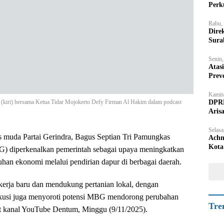
Perk
Rabu,
Dire
Sura
Senin
Atas
Prev
Kamis
DPRD
s (kiri) bersama Ketua Tidar Mojokerto Defy Firman Al Hakim dalam podcast
Aris
Selasa
s muda Partai Gerindra, Bagus Septian Tri Pamungkas
Achm
Kota
) diperkenalkan pemerintah sebagai upaya meningkatkan
han ekonomi melalui pendirian dapur di berbagai daerah.
kerja baru dan mendukung pertanian lokal, dengan
skusi juga menyoroti potensi MBG mendorong perubahan
Tre
st kanal YouTube Dentum, Minggu (9/11/2025).