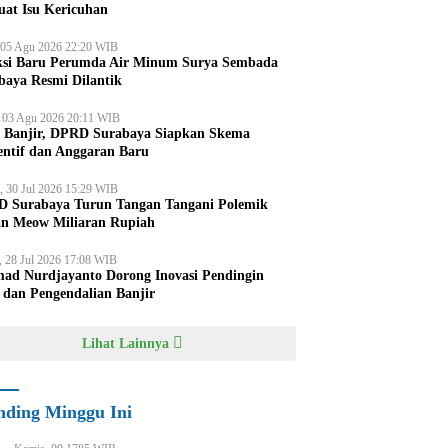
uat Isu Kericuhan
 05 Agu 2026 22:20 WIB
ksi Baru Perumda Air Minum Surya Sembada
baya Resmi Dilantik
, 03 Agu 2026 20:11 WIB
i Banjir, DPRD Surabaya Siapkan Skema
entif dan Anggaran Baru
, 30 Jul 2026 15:29 WIB
 Surabaya Turun Tangan Tangani Polemik
an Meow Miliaran Rupiah
, 28 Jul 2026 17:08 WIB
ad Nurdjayanto Dorong Inovasi Pendingin
 dan Pengendalian Banjir
Lihat Lainnya
nding Minggu Ini