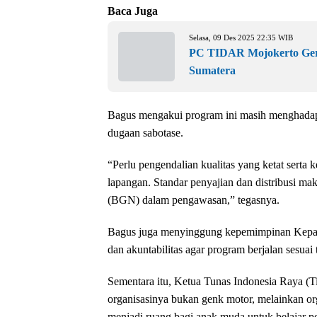
Baca Juga
Selasa, 09 Des 2025 22:35 WIB
PC TIDAR Mojokerto Ger
Sumatera
Bagus mengakui program ini masih menghadapi
dugaan sabotase.
“Perlu pengendalian kualitas yang ketat serta 
lapangan. Standar penyajian dan distribusi ma
(BGN) dalam pengawasan,” tegasnya.
Bagus juga menyinggung kepemimpinan Kepala
dan akuntabilitas agar program berjalan sesuai 
Sementara itu, Ketua Tunas Indonesia Raya (
organisasinya bukan genk motor, melainkan org
menjadi ruang bagi anak muda untuk belajar pol