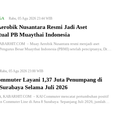
GA
Rabu, 05 Agu 2026 23:44 WIB
erobik Nusantara Resmi Jadi Aset
ktual PB Muaythai Indonesia
BARHIT.COM – Muay Aerobik Nusantara resmi menjadi aset
 Pengurus Besar Muaythai Indonesia (PBMI) setelah penciptanya, Dr.…
Rabu, 05 Agu 2026 23:00 WIB
mmuter Layani 1,37 Juta Penumpang di
 Surabaya Selama Juli 2026
 KABARHIT.COM – KAI Commuter mencatat pertumbuhan positif
an Commuter Line di Area 8 Surabaya. Sepanjang Juli 2026, jumlah…