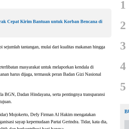
1
2
ak Cepat Kirim Bantuan untuk Korban Bencana di
3
 sejumlah tantangan, mulai dari kualitas makanan hingga
4
keterlibatan masyarakat untuk melaporkan kendala di
kanan harus dijaga, termasuk peran Badan Gizi Nasional
5
 BGN, Dadan Hindayana, serta pentingnya transparansi
tujuan.
B
Tidar) Mojokerto, Defy Firman Al Hakim mengatakan
anisasi sayap kepemudaan Partai Gerindra. Tidar, kata dia,
itik dan berkontribusi bagi bangsa.