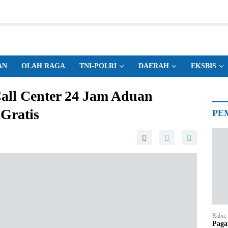
AN
OLAH RAGA
TNI-POLRI
DAERAH
EKSBIS
all Center 24 Jam Aduan
Gratis
PE
Rabu,
Paga