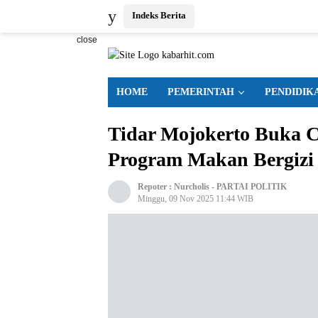
Indeks Berita
close
HOME
PEMERINTAH
PENDIDIK
Tidar Mojokerto Buka C
Program Makan Bergizi 
Repoter :
Nurcholis
-
PARTAI POLITIK
Minggu, 09 Nov 2025 11:44 WIB