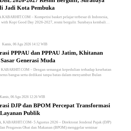
DBL 2026-2027 Resmi Bergulir, Surabaya
i Jadi Kota Pembuka
ABARHIT.COM – Kompetisi basket pelajar terbesar di Indonesia,
with Kopi Good Day 2026-2027, resmi bergulir. Surabaya kembali…
Kamis, 06 Agu 2026 14:12 WIB
rasi PPPAU dan PPPAU Jatim, Khitanan
 Sasar Generasi Muda
KABARHIT.COM – Dengan semangat kepedulian terhadap kesehatan
nerus bangsa serta dedikasi tanpa batas dalam menyambut Bulan
Kamis, 06 Agu 2026 12:26 WIB
rasi DJP dan BPOM Percepat Transformasi
 Layanan Publik
KABARHIT.COM- 5 Agustus 2026 – Direktorat Jenderal Pajak (DJP)
dan Pengawas Obat dan Makanan (BPOM) menggelar seminar