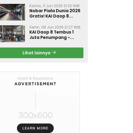
Kamis, 11 Jun 2026 21:33 WIB
Nobar Piala Dunia 2026
Gratis! KAI Daop 8
Surabaya Pasang Layar
Besar di 5 Stasiun Ini
Senin, 08 Jun 2026 21:27 WIB
KAI Daop 8 Tembus 1
Juta Penumpang +
Diskon 30% Liburan
Sekolah
Lihat lainnya