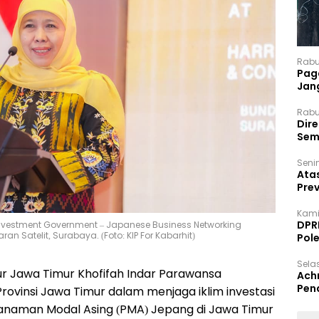
Rabu
Paga
Jan
Rabu
Dir
Sem
Senin
Ata
Pre
Kami
DPR
Investment Government – Japanese Business Networking
an Satelit, Surabaya. (Foto: KIP For Kabarhit)
Pol
Selas
 Jawa Timur Khofifah Indar Parawansa
Ach
Pen
vinsi Jawa Timur dalam menjaga iklim investasi
anaman Modal Asing (PMA) Jepang di Jawa Timur