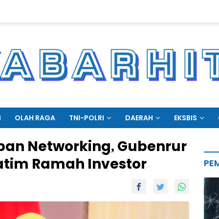
N
OLAH RAGA
TNI-POLRI
DAERAH
EKSBIS
apan Networking, Gubenrur
Jatim Ramah Investor
PE