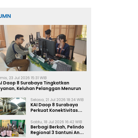
Nilai Capai Rp17,5 Miliar
UMN
mis, 23 Jul 2026 15:31 WIB
AI Daop 8 Surabaya Tingkatkan
ayanan, Keluhan Pelanggan Menurun
Selasa, 21 Jul 2026 18:24 WIB
KAI Daop 8 Surabaya
Perkuat Konektivitas
Transportasi
Terintegrasi di Jawa
Sabtu, 18 Jul 2026 16:42 WIB
Timur
Berbagi Berkah, Pelindo
Regional 3 Santuni Anak
Yatim di Tanjung Perak