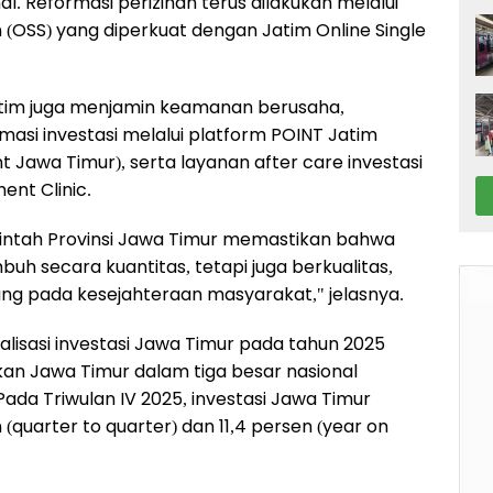
l. Reformasi perizinan terus dilakukan melalui
on (OSS) yang diperkuat dengan Jatim Online Single
 Jatim juga menjamin keamanan berusaha,
si investasi melalui platform POINT Jatim
 Jawa Timur), serta layanan after care investasi
ent Clinic.
erintah Provinsi Jawa Timur memastikan bahwa
uh secara kuantitas, tetapi juga berkualitas,
ng pada kesejahteraan masyarakat," jelasnya.
isasi investasi Jawa Timur pada tahun 2025
an Jawa Timur dalam tiga besar nasional
Pada Triwulan IV 2025, investasi Jawa Timur
 (quarter to quarter) dan 11,4 persen (year on