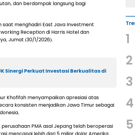
jutan, dan berdampak langsung bagi
Tre
h saat menghadiri East Java Investment
orking Reception di Harris Hotel dan
1
ya, Jumat (30/1/2026).
2
K Sinergi Perkuat Investasi Berkualitas di
3
r Khofifah menyampaikan apresiasi atas
4
ecara konsisten menjadikan Jawa Timur sebagai
ndonesia.
5
12 perusahaan PMA asal Jepang telah beroperasi
tasi mencapai lebih dari 5 miliar dolar Amerika