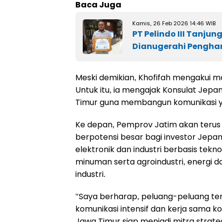
Baca Juga
Kamis, 26 Feb 2026 14:46 WIB
PT Pelindo III Tanjun
Dianugerahi Pengha
Meski demikian, Khofifah mengakui m
Untuk itu, ia mengajak Konsulat Jep
Timur guna membangun komunikasi yan
Ke depan, Pemprov Jatim akan teru
berpotensi besar bagi investor Jepan
elektronik dan industri berbasis tekno
minuman serta agroindustri, energi da
industri.
"Saya berharap, peluang-peluang ter
komunikasi intensif dan kerja sama k
Jawa Timur siap menjadi mitra strategi