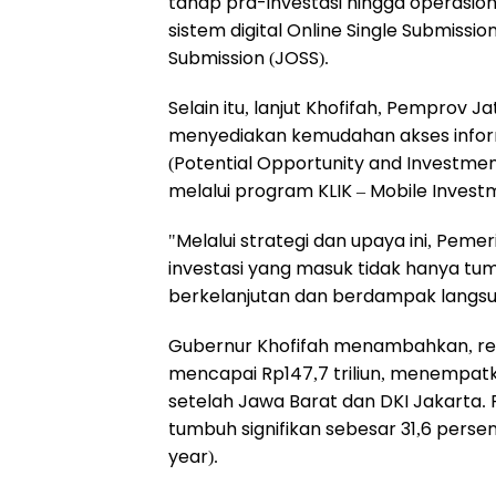
tahap pra-investasi hingga operasiona
sistem digital Online Single Submissi
Submission (JOSS).
Selain itu, lanjut Khofifah, Pemprov
menyediakan kemudahan akses informa
(Potential Opportunity and Investment
melalui program KLIK – Mobile Investm
"Melalui strategi dan upaya ini, Pem
investasi yang masuk tidak hanya tumb
berkelanjutan dan berdampak langsu
Gubernur Khofifah menambahkan, real
mencapai Rp147,7 triliun, menempatk
setelah Jawa Barat dan DKI Jakarta. 
tumbuh signifikan sebesar 31,6 persen
year).