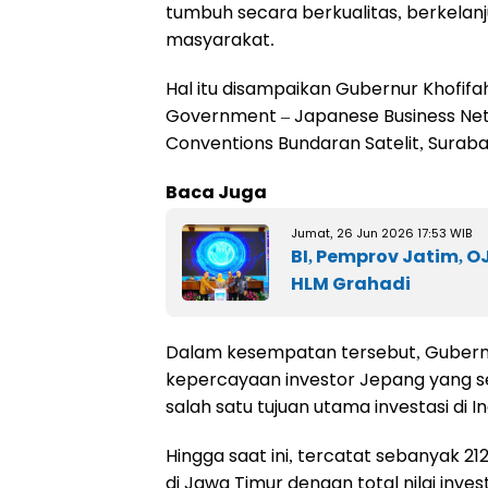
tumbuh secara berkualitas, berkelan
masyarakat.
Hal itu disampaikan Gubernur Khofifa
Government – Japanese Business Netw
Conventions Bundaran Satelit, Suraba
Baca Juga
Jumat, 26 Jun 2026 17:53 WIB
BI, Pemprov Jatim, OJ
HLM Grahadi
Dalam kesempatan tersebut, Gubernu
kepercayaan investor Jepang yang s
salah satu tujuan utama investasi di I
Hingga saat ini, tercatat sebanyak 2
di Jawa Timur dengan total nilai inves