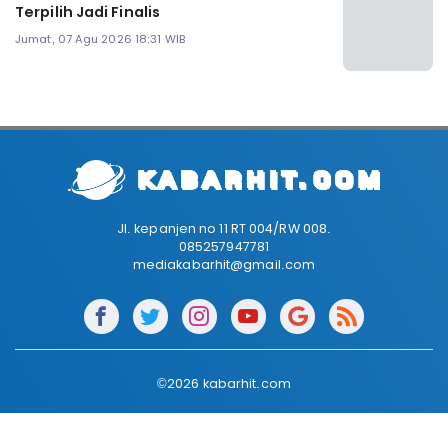
Terpilih Jadi Finalis
Jumat, 07 Agu 2026 18:31 WIB
Jl. kepanjen no 11 RT 004/RW 008.
085257947781
mediakabarhit@gmail.com
©2026 kabarhit.com