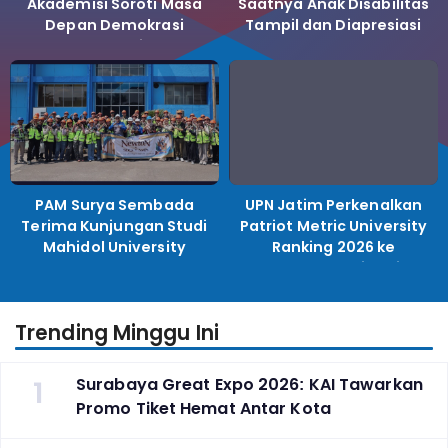
Akademisi Soroti Masa
Saatnya Anak Disabilitas
Depan Demokrasi
Tampil dan Diapresiasi
Indonesia
PAM Surya Sembada
UPN Jatim Perkenalkan
Terima Kunjungan Studi
Patriot Metric University
Mahidol University
Ranking 2026 ke
Perguruan Tinggi
Indonesia
Trending Minggu Ini
1
Surabaya Great Expo 2026: KAI Tawarkan
Promo Tiket Hemat Antar Kota