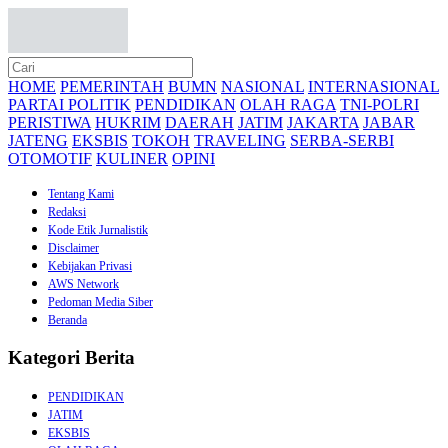
HOME
PEMERINTAH
BUMN
NASIONAL
INTERNASIONAL
PARTAI POLITIK
PENDIDIKAN
OLAH RAGA
TNI-POLRI
PERISTIWA
HUKRIM
DAERAH
JATIM
JAKARTA
JABAR
JATENG
EKSBIS
TOKOH
TRAVELING
SERBA-SERBI
OTOMOTIF
KULINER
OPINI
Tentang Kami
Redaksi
Kode Etik Jurnalistik
Disclaimer
Kebijakan Privasi
AWS Network
Pedoman Media Siber
Beranda
Kategori Berita
PENDIDIKAN
JATIM
EKSBIS