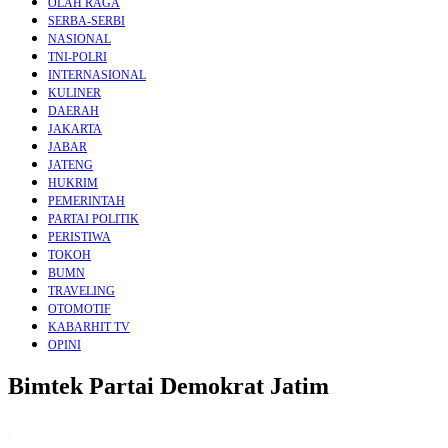
OLAH RAGA
SERBA-SERBI
NASIONAL
TNI-POLRI
INTERNASIONAL
KULINER
DAERAH
JAKARTA
JABAR
JATENG
HUKRIM
PEMERINTAH
PARTAI POLITIK
PERISTIWA
TOKOH
BUMN
TRAVELING
OTOMOTIF
KABARHIT TV
OPINI
Bimtek Partai Demokrat Jatim