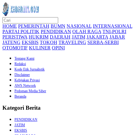
HOME
PEMERINTAH
BUMN
NASIONAL
INTERNASIONAL
PARTAI POLITIK
PENDIDIKAN
OLAH RAGA
TNI-POLRI
PERISTIWA
HUKRIM
DAERAH
JATIM
JAKARTA
JABAR
JATENG
EKSBIS
TOKOH
TRAVELING
SERBA-SERBI
OTOMOTIF
KULINER
OPINI
Tentang Kami
Redaksi
Kode Etik Jurnalistik
Disclaimer
Kebijakan Privasi
AWS Network
Pedoman Media Siber
Beranda
Kategori Berita
PENDIDIKAN
JATIM
EKSBIS