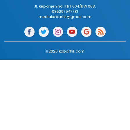
Jl. kepanjen no 11 RT 004/RW 008.
085257947781
mediakabarhit@gmail.com
©2026 kabarhit.com