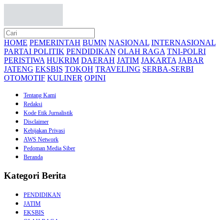
HOME
PEMERINTAH
BUMN
NASIONAL
INTERNASIONAL
PARTAI POLITIK
PENDIDIKAN
OLAH RAGA
TNI-POLRI
PERISTIWA
HUKRIM
DAERAH
JATIM
JAKARTA
JABAR
JATENG
EKSBIS
TOKOH
TRAVELING
SERBA-SERBI
OTOMOTIF
KULINER
OPINI
Tentang Kami
Redaksi
Kode Etik Jurnalistik
Disclaimer
Kebijakan Privasi
AWS Network
Pedoman Media Siber
Beranda
Kategori Berita
PENDIDIKAN
JATIM
EKSBIS