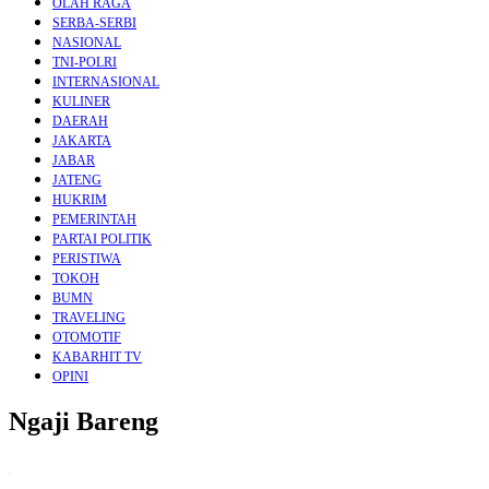
OLAH RAGA
SERBA-SERBI
NASIONAL
TNI-POLRI
INTERNASIONAL
KULINER
DAERAH
JAKARTA
JABAR
JATENG
HUKRIM
PEMERINTAH
PARTAI POLITIK
PERISTIWA
TOKOH
BUMN
TRAVELING
OTOMOTIF
KABARHIT TV
OPINI
Ngaji Bareng