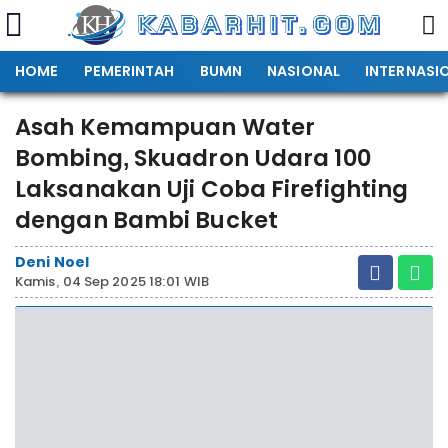
HOME
PEMERINTAH
BUMN
NASIONAL
INTERNASI
Asah Kemampuan Water
Bombing, Skuadron Udara 100
Laksanakan Uji Coba Firefighting
dengan Bambi Bucket
Deni Noel
Kamis, 04 Sep 2025 18:01 WIB