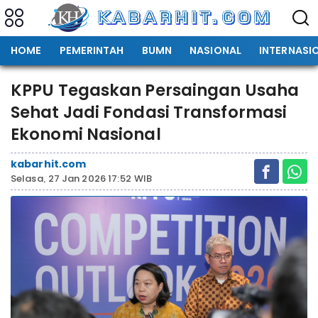
HOME
PEMERINTAH
BUMN
NASIONAL
INTERNASI
KPPU Tegaskan Persaingan Usaha
Sehat Jadi Fondasi Transformasi
Ekonomi Nasional
kabarhit.com
Selasa, 27 Jan 2026 17:52 WIB