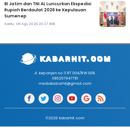
BI Jatim dan TNI AL Luncurkan Ekspedisi
Rupiah Berdaulat 2026 ke Kepulauan
Sumenep
Sabtu, 08 Agu 2026 20:27 WIB
Jl. kepanjen no 11 RT 004/RW 008.
085257947781
mediakabarhit@gmail.com
©2026 kabarhit.com