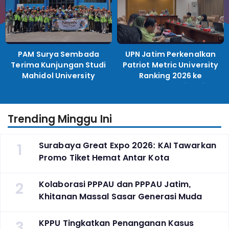
PAM Surya Sembada
UPN Jatim Perkenalkan
Terima Kunjungan Studi
Patriot Metric University
Mahidol University
Ranking 2026 ke
Perguruan Tinggi
Indonesia
Trending Minggu Ini
1
Surabaya Great Expo 2026: KAI Tawarkan
Promo Tiket Hemat Antar Kota
2
Kolaborasi PPPAU dan PPPAU Jatim,
Khitanan Massal Sasar Generasi Muda
3
KPPU Tingkatkan Penanganan Kasus