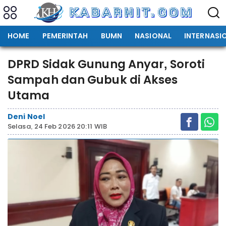
HOME
PEMERINTAH
BUMN
NASIONAL
INTERNASI
DPRD Sidak Gunung Anyar, Soroti
Sampah dan Gubuk di Akses
Utama
Deni Noel
Selasa, 24 Feb 2026 20:11 WIB