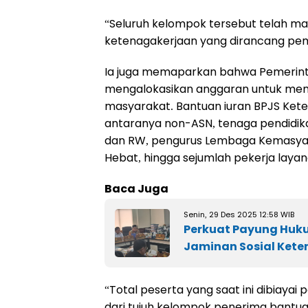
“Seluruh kelompok tersebut telah ma
ketenagakerjaan yang dirancang pem
Ia juga memaparkan bahwa Pemerinta
mengalokasikan anggaran untuk me
masyarakat. Bantuan iuran BPJS Kete
antaranya non-ASN, tenaga pendidika
dan RW, pengurus Lembaga Kemasyar
Hebat, hingga sejumlah pekerja laya
Baca Juga
Senin, 29 Des 2025 12:58 WIB
Perkuat Payung Huk
Jaminan Sosial Ket
“Total peserta yang saat ini dibiayai
dari tujuh kelompok penerima bantuan