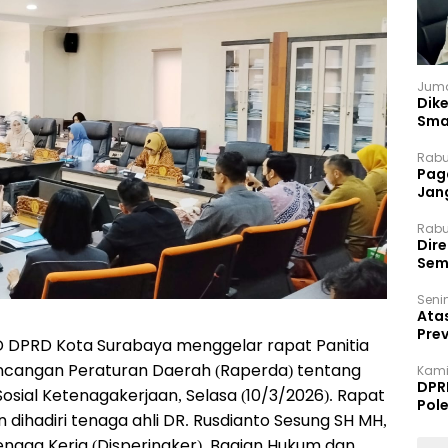
Juma
Dik
Sma
Rabu
Paga
Jan
Rabu
Dir
Sem
Senin
Ata
Pre
D DPRD Kota Surabaya menggelar rapat Panitia
ncangan Peraturan Daerah (Raperda) tentang
Kami
DPR
ial Ketenagakerjaan, Selasa (10/3/2026). Rapat
Pol
 dihadiri tenaga ahli DR. Rusdianto Sesung SH MH,
enaga Kerja (Disperinaker), Bagian Hukum dan