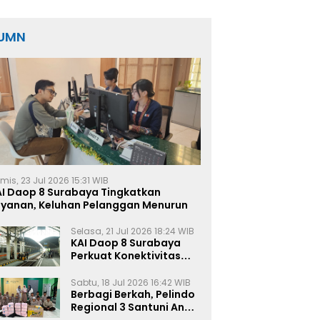
UMN
mis, 23 Jul 2026 15:31 WIB
AI Daop 8 Surabaya Tingkatkan
ayanan, Keluhan Pelanggan Menurun
Selasa, 21 Jul 2026 18:24 WIB
KAI Daop 8 Surabaya
Perkuat Konektivitas
Transportasi
Terintegrasi di Jawa
Sabtu, 18 Jul 2026 16:42 WIB
Timur
Berbagi Berkah, Pelindo
Regional 3 Santuni Anak
Yatim di Tanjung Perak