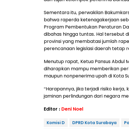
Sementara itu, perwakilan Bakumkars
bahwa raperda ketenagakerjaan seb
Program Pembentukan Peraturan Da
dibahas hingga tuntas. Hal tersebut 
provinsi yang membatasi jumlah rape
perencanaan legislasi daerah tetap rea
Menutup rapat, Ketua Pansus Abdul M
diharapkan mampu memberikan perli
maupun nonpenerima upah di Kota S
“Harapannya, jika terjadi risiko kerja
jaminan perlindungan dari negara mela
Editor :
Deni Noel
Komisi D
DPRD Kota Surabaya
P