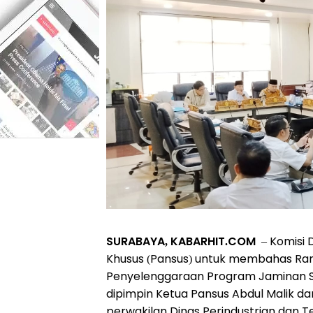
SURABAYA, KABARHIT.COM
– Komisi 
Khusus (Pansus) untuk membahas Ra
Penyelenggaraan Program Jaminan Sos
dipimpin Ketua Pansus Abdul Malik dan
perwakilan Dinas Perindustrian dan T