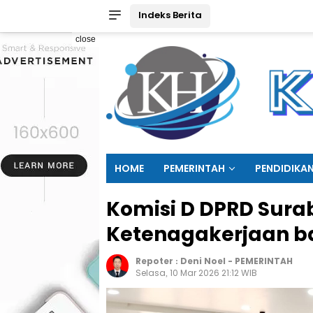
Indeks Berita
close
HOME
PEMERINTAH
PENDIDIKA
Komisi D DPRD Sura
Ketenagakerjaan ba
Repoter :
Deni Noel
-
PEMERINTAH
Selasa, 10 Mar 2026 21:12 WIB