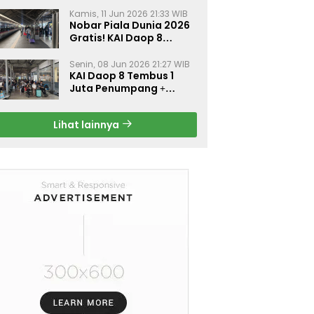
Kamis, 11 Jun 2026 21:33 WIB
Nobar Piala Dunia 2026
Gratis! KAI Daop 8
Surabaya Pasang Layar
Besar di 5 Stasiun Ini
Senin, 08 Jun 2026 21:27 WIB
KAI Daop 8 Tembus 1
Juta Penumpang +
Diskon 30% Liburan
Sekolah
Lihat lainnya