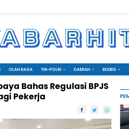
N
OLAH RAGA
TNI-POLRI
DAERAH
EKSBIS
baya Bahas Regulasi BPJS
gi Pekerja
PE