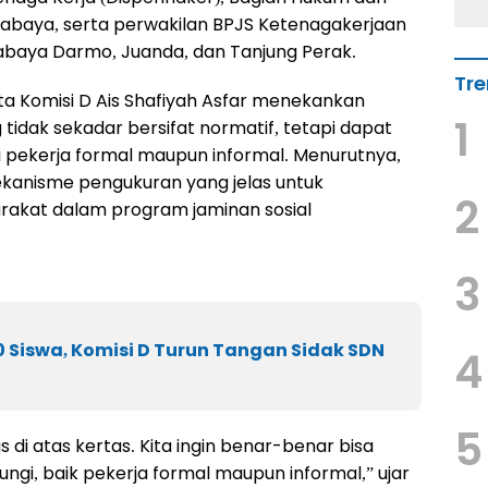
abaya, serta perwakilan BPJS Ketenagakerjaan
abaya Darmo, Juanda, dan Tanjung Perak.
Tre
 Komisi D Ais Shafiyah Asfar menekankan
1
tidak sekadar bersifat normatif, tetapi dapat
 pekerja formal maupun informal. Menurutnya,
ekanisme pengukuran yang jelas untuk
2
arakat dalam program jaminan sosial
3
 Siswa, Komisi D Turun Tangan Sidak SDN
4
5
di atas kertas. Kita ingin benar-benar bisa
ngi, baik pekerja formal maupun informal,” ujar