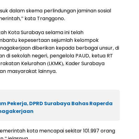
suk dalam skema perlindungan jaminan sosial
erintah,” kata Tranggono.
h Kota Surabaya selama ini telah
mbantu kepesertaan sejumlah kelompok
nagakerjaan diberikan kepada berbagai unsur, di
n di sekolah negeri, pengelola PAUD, ketua RT
akatan Kelurahan (LKMK), Kader Surabaya
nan masyarakat lainnya.
um Pekerja, DPRD Surabaya Bahas Raperda
enagakerjaan
 pemerintah kota mencapai sekitar 101.997 orang
,” jelasnya.