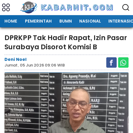
HOME
PEMERINTAH
BUMN
NASIONAL
INTERNASI
DPRKPP Tak Hadir Rapat, Izin Pasar
Surabaya Disorot Komisi B
Deni Noel
Jumat, 05 Jun 2026 09:06 WIB