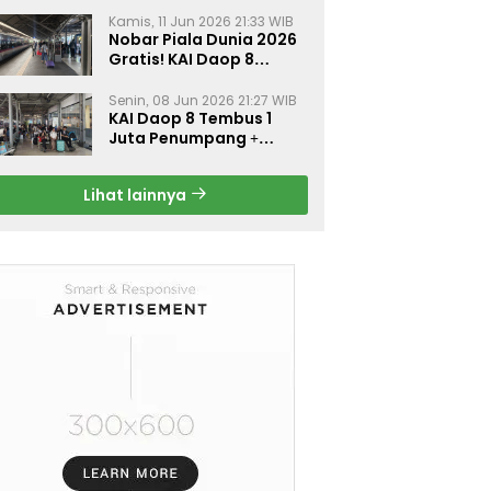
Kamis, 11 Jun 2026 21:33 WIB
Nobar Piala Dunia 2026
Gratis! KAI Daop 8
Surabaya Pasang Layar
Besar di 5 Stasiun Ini
Senin, 08 Jun 2026 21:27 WIB
KAI Daop 8 Tembus 1
Juta Penumpang +
Diskon 30% Liburan
Sekolah
Lihat lainnya