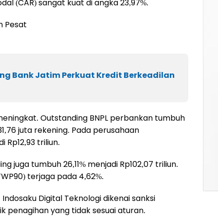
dal (CAR) sangat kuat di angka 23,97%.
h Pesat
ong Bank Jatim Perkuat Kredit Berkeadilan
 meningkat. Outstanding BNPL perbankan tumbuh
31,76 juta rekening. Pada perusahaan
Rp12,93 triliun.
ng juga tumbuh 26,11% menjadi Rp102,07 triliun.
(TWP90) terjaga pada 4,62%.
ndosaku Digital Teknologi dikenai sanksi
ik penagihan yang tidak sesuai aturan.