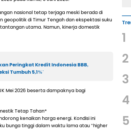
uangan nasional tetap terjaga meski berada di
n geopolitik di Timur Tengah dan ekspektasi suku
Tre
i tantangan utama. Namun, kinerja domestik
1
2
an Peringkat Kredit Indonesia BBB,
eksi Tumbuh 5,1%`
3
 OJK Mei 2026 beserta dampaknya bagi
4
omestik Tetap Tahan*
5
ndorong kenaikan harga energi. Kondisi ini
u bunga tinggi dalam waktu lama atau "higher