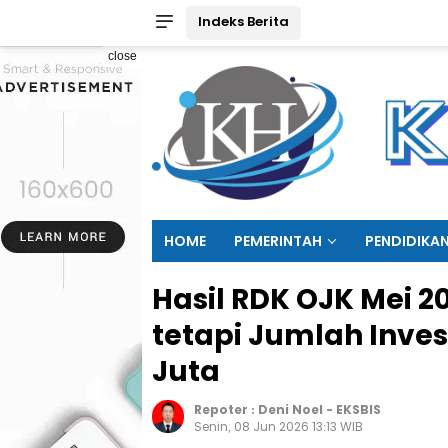
Indeks Berita
close
HOME
PEMERINTAH
PENDIDIKA
Hasil RDK OJK Mei 2
tetapi Jumlah Inves
Juta
Repoter :
Deni Noel
-
EKSBIS
Senin, 08 Jun 2026 13:13 WIB