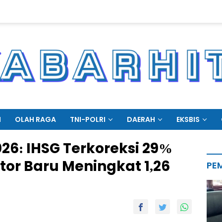
N
OLAH RAGA
TNI-POLRI
DAERAH
EKSBIS
026: IHSG Terkoreksi 29%
tor Baru Meningkat 1,26
PE