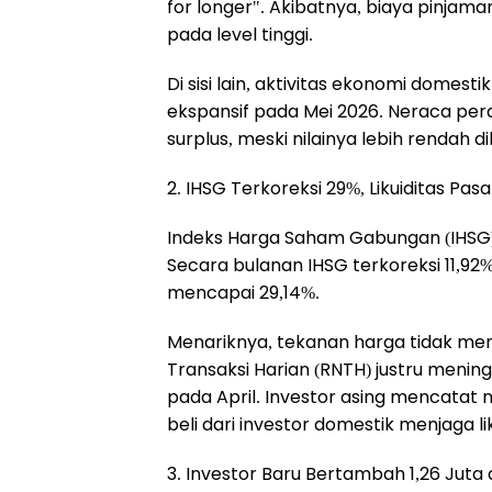
for longer". Akibatnya, biaya pinjam
pada level tinggi.
Di sisi lain, aktivitas ekonomi domest
ekspansif pada Mei 2026. Neraca pe
surplus, meski nilainya lebih rendah
2. IHSG Terkoreksi 29%, Likuiditas Pas
Indeks Harga Saham Gabungan (IHSG) d
Secara bulanan IHSG terkoreksi 11,9
mencapai 29,14%.
Menariknya, tekanan harga tidak mengu
Transaksi Harian (RNTH) justru meningka
pada April. Investor asing mencatat ne
beli dari investor domestik menjaga li
3. Investor Baru Bertambah 1,26 Juta