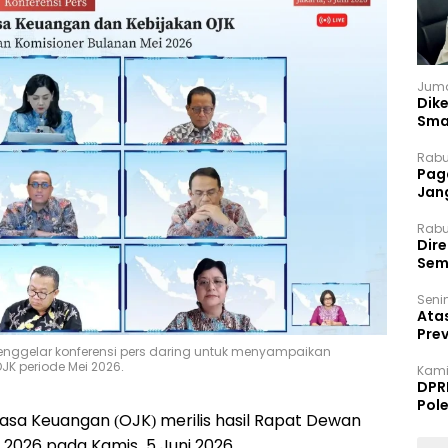
Juma
Dik
Sma
Rabu
Paga
Jan
Rabu
Dir
Sem
Senin
Ata
Pre
menggelar konferensi pers daring untuk menyampaikan
K periode Mei 2026.
Kami
DPR
Pol
asa Keuangan (OJK) merilis hasil Rapat Dewan
 2026 pada Kamis, 5 Juni 2026.