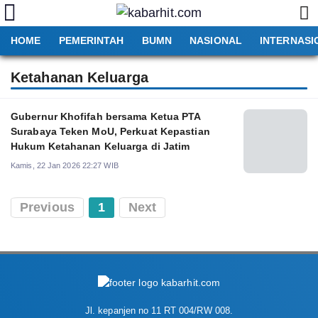
HOME
PEMERINTAH
BUMN
NASIONAL
INTERNASI
Ketahanan Keluarga
Gubernur Khofifah bersama Ketua PTA
Surabaya Teken MoU, Perkuat Kepastian
Hukum Ketahanan Keluarga di Jatim
Kamis, 22 Jan 2026 22:27 WIB
Previous
1
Next
Jl. kepanjen no 11 RT 004/RW 008.