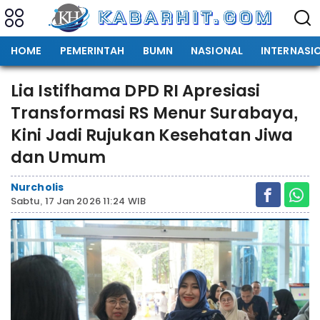
HOME
PEMERINTAH
BUMN
NASIONAL
INTERNASI
Lia Istifhama DPD RI Apresiasi
Transformasi RS Menur Surabaya,
Kini Jadi Rujukan Kesehatan Jiwa
dan Umum
Nurcholis
Sabtu, 17 Jan 2026 11:24 WIB