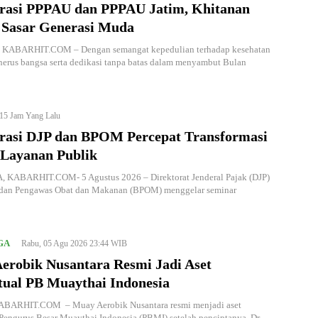
rasi PPPAU dan PPPAU Jatim, Khitanan
 Sasar Generasi Muda
KABARHIT.COM – Dengan semangat kepedulian terhadap kesehatan
nerus bangsa serta dedikasi tanpa batas dalam menyambut Bulan
15 Jam Yang Lalu
rasi DJP dan BPOM Percepat Transformasi
 Layanan Publik
KABARHIT.COM- 5 Agustus 2026 – Direktorat Jenderal Pajak (DJP)
dan Pengawas Obat dan Makanan (BPOM) menggelar seminar
GA
Rabu, 05 Agu 2026 23:44 WIB
erobik Nusantara Resmi Jadi Aset
ktual PB Muaythai Indonesia
BARHIT.COM – Muay Aerobik Nusantara resmi menjadi aset
 Pengurus Besar Muaythai Indonesia (PBMI) setelah penciptanya, Dr.…