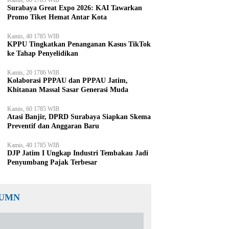
Kamis, 00 1785 WIB
Surabaya Great Expo 2026: KAI Tawarkan
Promo Tiket Hemat Antar Kota
Kamis, 40 1785 WIB
KPPU Tingkatkan Penanganan Kasus TikTok
ke Tahap Penyelidikan
Kamis, 20 1786 WIB
Kolaborasi PPPAU dan PPPAU Jatim,
Khitanan Massal Sasar Generasi Muda
Kamis, 60 1785 WIB
Atasi Banjir, DPRD Surabaya Siapkan Skema
Preventif dan Anggaran Baru
Kamis, 40 1785 WIB
DJP Jatim I Ungkap Industri Tembakau Jadi
Penyumbang Pajak Terbesar
UMN