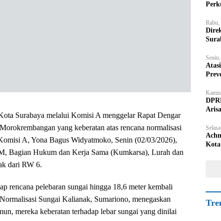
Perk
Rabu,
Dire
Sura
Senin
Atas
Prev
Kamis
DPRD
Aris
ta Surabaya melalui Komisi A menggelar Rapat Dengar
orokrembangan yang keberatan atas rencana normalisasi
Selasa
Achm
 Komisi A, Yona Bagus Widyatmoko, Senin (02/03/2026),
Kota
M, Bagian Hukum dan Kerja Sama (Kumkarsa), Lurah dan
ak dari RW 6.
ap rencana pelebaran sungai hingga 18,6 meter kembali
Normalisasi Sungai Kalianak, Sumariono, menegaskan
Tre
un, mereka keberatan terhadap lebar sungai yang dinilai