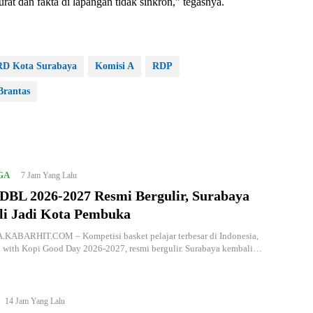
rat dan fakta di lapangan tidak sinkron,” tegasnya.
D Kota Surabaya
Komisi A
RDP
rantas
GA
7 Jam Yang Lalu
DBL 2026-2027 Resmi Bergulir, Surabaya
i Jadi Kota Pembuka
ABARHIT.COM – Kompetisi basket pelajar terbesar di Indonesia,
with Kopi Good Day 2026-2027, resmi bergulir. Surabaya kembali…
14 Jam Yang Lalu