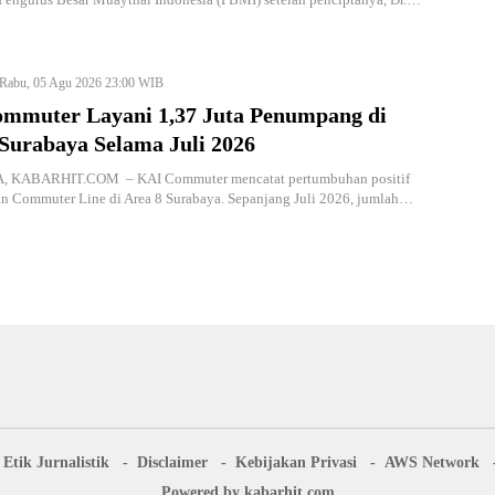
Rabu, 05 Agu 2026 23:00 WIB
mmuter Layani 1,37 Juta Penumpang di
 Surabaya Selama Juli 2026
 KABARHIT.COM – KAI Commuter mencatat pertumbuhan positif
an Commuter Line di Area 8 Surabaya. Sepanjang Juli 2026, jumlah…
Etik Jurnalistik
Disclaimer
Kebijakan Privasi
AWS Network
Powered by kabarhit.com