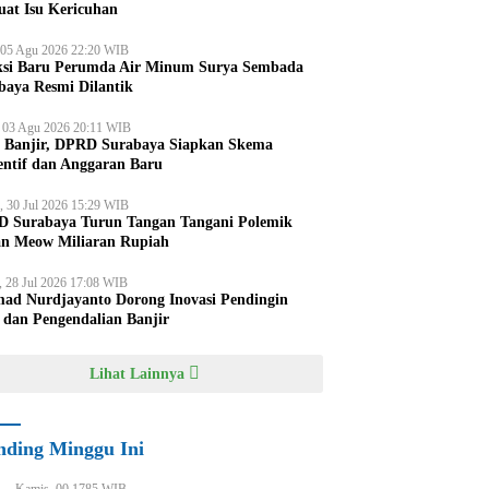
uat Isu Kericuhan
 05 Agu 2026 22:20 WIB
ksi Baru Perumda Air Minum Surya Sembada
baya Resmi Dilantik
, 03 Agu 2026 20:11 WIB
i Banjir, DPRD Surabaya Siapkan Skema
entif dan Anggaran Baru
, 30 Jul 2026 15:29 WIB
 Surabaya Turun Tangan Tangani Polemik
an Meow Miliaran Rupiah
, 28 Jul 2026 17:08 WIB
ad Nurdjayanto Dorong Inovasi Pendingin
 dan Pengendalian Banjir
Lihat Lainnya
nding Minggu Ini