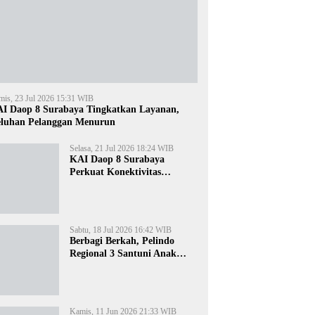
mis, 23 Jul 2026 15:31 WIB
I Daop 8 Surabaya Tingkatkan Layanan,
luhan Pelanggan Menurun
Selasa, 21 Jul 2026 18:24 WIB
KAI Daop 8 Surabaya
Perkuat Konektivitas
Transportasi Terintegrasi di
Jawa Timur
Sabtu, 18 Jul 2026 16:42 WIB
Berbagi Berkah, Pelindo
Regional 3 Santuni Anak
Yatim di Tanjung Perak
Kamis, 11 Jun 2026 21:33 WIB