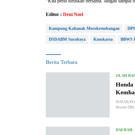
“Kita perlu luruskan bersama. Jangan sampai su
Editor :
Deni Noel
Kampung Kalianak Morokrembangan
DPR
DSDABM Surabaya
Kumkarsa
BBWS B
Berita Terbaru
OLAH RA
Honda 
Kembal
SURABAYA.K
Honda DBL 
DAERAH