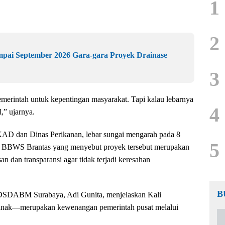
1
2
mpai September 2026 Gara-gara Proyek Drainase
3
erintah untuk kepentingan masyarakat. Tapi kalau lebarnya
4
,” ujarnya.
KAD dan Dinas Perikanan, lebar sungai mengarah pada 8
5
ri BBWS Brantas yang menyebut proyek tersebut merupakan
n dan transparansi agar tidak terjadi keresahan
B
 DSDABM Surabaya, Adi Gunita, menjelaskan Kali
anak—merupakan kewenangan pemerintah pusat melalui