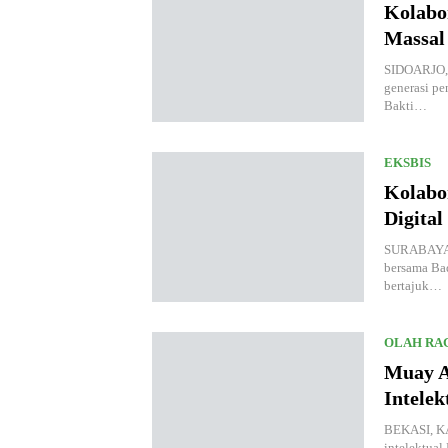
Kolabo
Massal
SIDOARJO, 
generasi pe
Bakti…
EKSBIS
Kolabo
Digital
SURABAYA, 
bersama Ba
bertajuk…
OLAH RA
Muay A
Intele
BEKASI, KA
intelektual