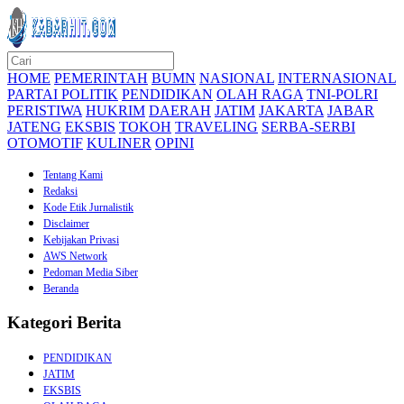
HOME
PEMERINTAH
BUMN
NASIONAL
INTERNASIONAL
PARTAI POLITIK
PENDIDIKAN
OLAH RAGA
TNI-POLRI
PERISTIWA
HUKRIM
DAERAH
JATIM
JAKARTA
JABAR
JATENG
EKSBIS
TOKOH
TRAVELING
SERBA-SERBI
OTOMOTIF
KULINER
OPINI
Tentang Kami
Redaksi
Kode Etik Jurnalistik
Disclaimer
Kebijakan Privasi
AWS Network
Pedoman Media Siber
Beranda
Kategori Berita
PENDIDIKAN
JATIM
EKSBIS