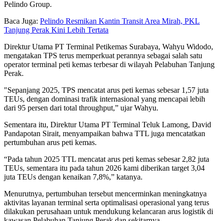
Pelindo Group.
Baca Juga:
Pelindo Resmikan Kantin Transit Area Mirah, PKL
Tanjung Perak Kini Lebih Tertata
Direktur Utama PT Terminal Petikemas Surabaya, Wahyu Widodo,
mengatakan TPS terus memperkuat perannya sebagai salah satu
operator terminal peti kemas terbesar di wilayah Pelabuhan Tanjung
Perak.
"Sepanjang 2025, TPS mencatat arus peti kemas sebesar 1,57 juta
TEUs, dengan dominasi trafik internasional yang mencapai lebih
dari 95 persen dari total throughput,” ujar Wahyu.
Sementara itu, Direktur Utama PT Terminal Teluk Lamong, David
Pandapotan Sirait, menyampaikan bahwa TTL juga mencatatkan
pertumbuhan arus peti kemas.
“Pada tahun 2025 TTL mencatat arus peti kemas sebesar 2,82 juta
TEUs, sementara itu pada tahun 2026 kami diberikan target 3,04
juta TEUs dengan kenaikan 7,8%,” katanya.
Menurutnya, pertumbuhan tersebut mencerminkan meningkatnya
aktivitas layanan terminal serta optimalisasi operasional yang terus
dilakukan perusahaan untuk mendukung kelancaran arus logistik di
kawasan Pelabuhan Tanjung Perak dan sekitarnya.