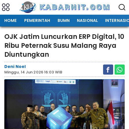
HOME
PEMERINTAH
BUMN
NASIONAL
INTERNASI
OJK Jatim Luncurkan ERP Digital, 10
Ribu Peternak Susu Malang Raya
Diuntungkan
Deni Noel
Minggu, 14 Jun 2026 16:03 WIB