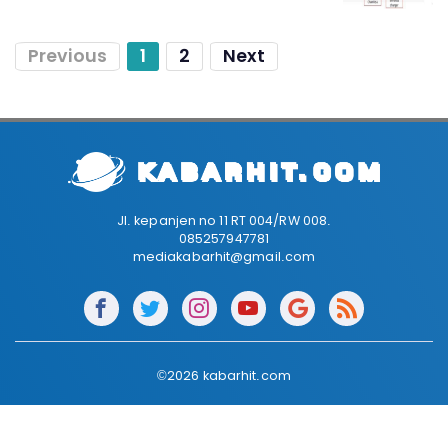
Previous
1
2
Next
Jl. kepanjen no 11 RT 004/RW 008.
085257947781
mediakabarhit@gmail.com
©2026 kabarhit.com