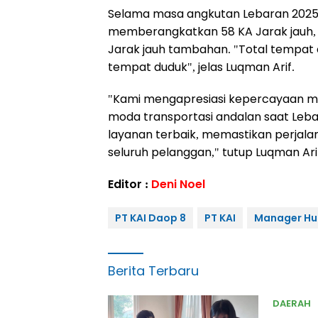
Selama masa angkutan Lebaran 2025,
memberangkatkan 58 KA Jarak jauh, ter
Jarak jauh tambahan. "Total tempat 
tempat duduk", jelas Luqman Arif.
"Kami mengapresiasi kepercayaan ma
moda transportasi andalan saat Leb
layanan terbaik, memastikan perjal
seluruh pelanggan," tutup Luqman Ari
Editor :
Deni Noel
PT KAI Daop 8
PT KAI
Manager Hu
Berita Terbaru
DAERAH