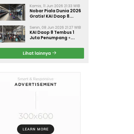
Kamis, 11 Jun 2026 21:33 WIB
Nobar Piala Dunia 2026
Gratis! KAI Daop 8
Surabaya Pasang Layar
Besar di 5 Stasiun Ini
Senin, 08 Jun 2026 21:27 WIB
KAI Daop 8 Tembus 1
Juta Penumpang +
Diskon 30% Liburan
Sekolah
Lihat lainnya