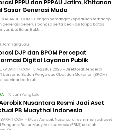
orasi PPPU dan PPPAU Jatim, Khitanan
l Sasar Generasi Muda
, KABARHIT.COM – Dengan semangat kepedulian terhadap
 generasi penerus bangsa serta dedikasi tanpa batas
nyambut Bulan Bakti…
3 Jam Yang Lalu
orasi DJP dan BPOM Percepat
ormasi Digital Layanan Publik
 KABARHIT.COM- 5 Agustus 2026 – Direktorat Jenderal
JP) bersama Badan Pengawas Obat dan Makanan (BPOM)
r seminar bertajuk…
GA
16 Jam Yang Lalu
Aerobik Nusantara Resmi Jadi Aset
ktual PB Muaythai Indonesia
ABARHIT.COM – Muay Aerobik Nusantara resmi menjadi aset
al Pengurus Besar Muaythai Indonesia (PBMI) setelah
ya, Dr.…