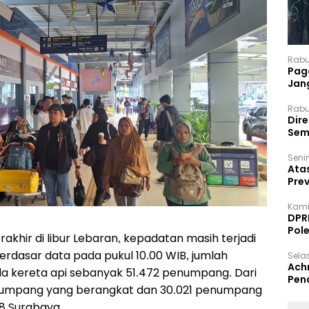
Rabu
Paga
Jan
Rabu
Dir
Sem
Senin
Ata
Pre
Kami
DPR
Pol
akhir di libur Lebaran, kepadatan masih terjadi
berdasar data pada pukul 10.00 WIB, jumlah
Selas
Ach
kereta api sebanyak 51.472 penumpang. Dari
Pen
enumpang yang berangkat dan 30.021 penumpang
 8 Surabaya.