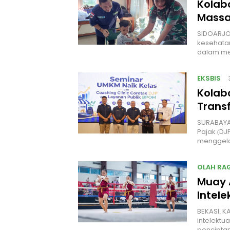
Kolab
Massa
SIDOARJO
kesehatan
dalam me
EKSBIS
Kolab
Transf
SURABAYA,
Pajak (D
menggela
OLAH RA
Muay 
Intele
BEKASI, K
intelektu
penciptan