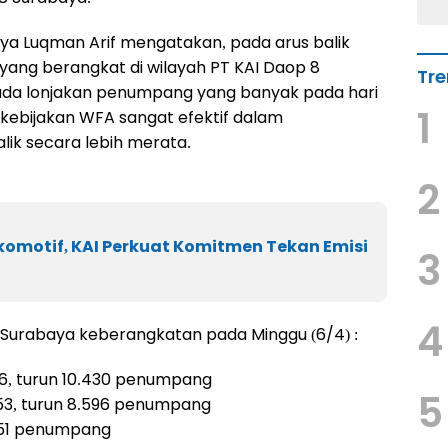
ya Luqman Arif mengatakan, pada arus balik
ang berangkat di wilayah PT KAI Daop 8
Tre
 ada lonjakan penumpang yang banyak pada hari
1
 kebijakan WFA sangat efektif dalam
lik secara lebih merata.
2
okomotif, KAI Perkuat Komitmen Tekan Emisi
3
4
8 Surabaya keberangkatan pada Minggu (6/4) :
66, turun 10.430 penumpang
5
.353, turun 8.596 penumpang
.451 penumpang