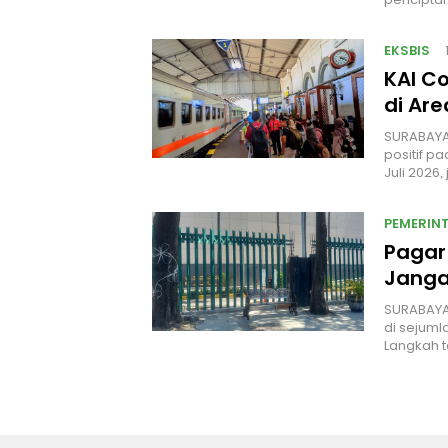
EKSBIS
KAI C
di Ar
SURABAYA
positif p
Juli 2026
PEMERIN
Pagar 
Janga
SURABAYA
di sejuml
Langkah t