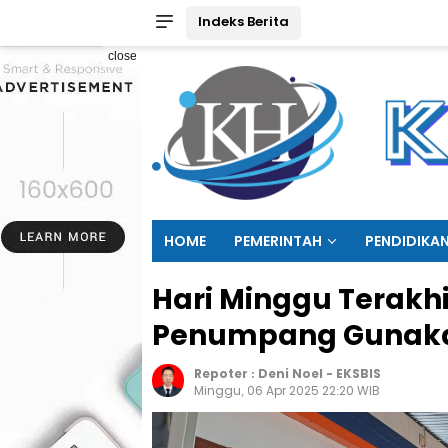
Indeks Berita
close
HOME
PEMERINTAH
PENDIDIKA
Hari Minggu Terakhir
Penumpang Gunakan
Repoter :
Deni Noel
-
EKSBIS
Minggu, 06 Apr 2025 22:20 WIB