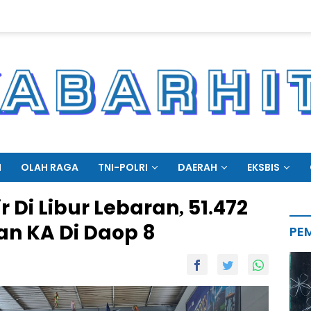
N
OLAH RAGA
TNI-POLRI
DAERAH
EKSBIS
 Di Libur Lebaran, 51.472
 KA Di Daop 8
PE