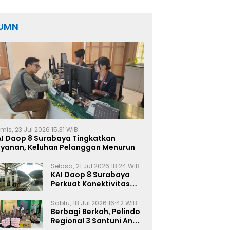
Nilai Capai Rp17,5 Miliar
UMN
mis, 23 Jul 2026 15:31 WIB
AI Daop 8 Surabaya Tingkatkan
ayanan, Keluhan Pelanggan Menurun
Selasa, 21 Jul 2026 18:24 WIB
KAI Daop 8 Surabaya
Perkuat Konektivitas
Transportasi
Terintegrasi di Jawa
Sabtu, 18 Jul 2026 16:42 WIB
Timur
Berbagi Berkah, Pelindo
Regional 3 Santuni Anak
Yatim di Tanjung Perak